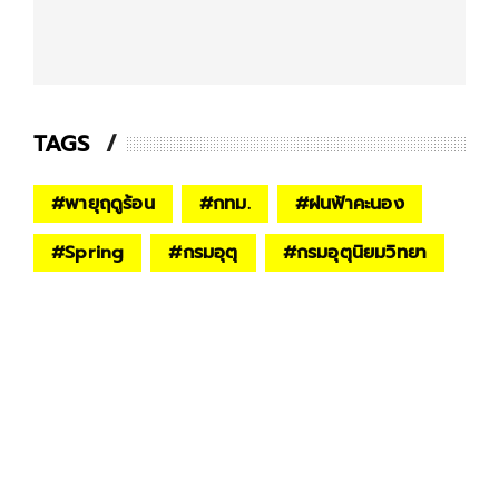
TAGS
#
พายุฤดูร้อน
#
กทม.
#
ฝนฟ้าคะนอง
#
Spring
#
กรมอุตุ
#
กรมอุตุนิยมวิทยา