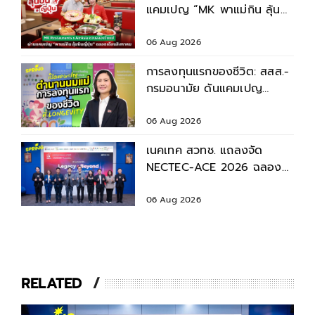
แคมเปญ “MK พาแม่กิน ลุ้น
บินญี่ปุ่น” ตลอดเดือนสิงหาคม
2569
06 Aug 2026
การลงทุนแรกของชีวิต: สสส.-
กรมอนามัย ดันแคมเปญ
“ตำนานนมแม่” หนุนเด็กไทย
เติบโตอย่างยั่งยืน
06 Aug 2026
เนคเทค สวทช. แถลงจัด
NECTEC-ACE 2026 ฉลอง
40 ปี เนคเทค 'Legacy &
Beyond'
06 Aug 2026
RELATED