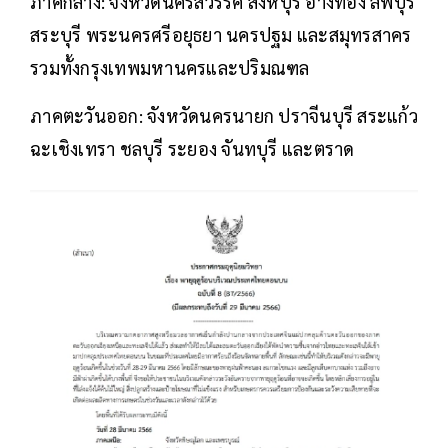
ภาคกลาง: จังหวัดนครสวรรค์ สิงห์บุรี อ่างทอง ลพบุรี
สระบุรี พระนครศรีอยุธยา นครปฐม และสมุทรสาคร
รวมทั้งกรุงเทพมหานครและปริมณฑล
ภาคตะวันออก: จังหวัดนครนายก ปราจีนบุรี สระแก้ว
ฉะเชิงเทรา ชลบุรี ระยอง จันทบุรี และตราด