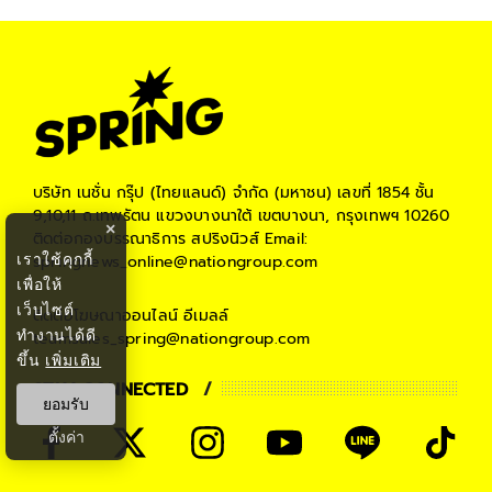
บริษัท เนชั่น กรุ๊ป (ไทยแลนด์) จำกัด (มหาชน)
เลขที่ 1854 ชั้น
9,10,11 ถ.เทพรัตน แขวงบางนาใต้ เขตบางนา, กรุงเทพฯ 10260
×
ติดต่อกองบรรณาธิการ สปริงนิวส์
Email:
เราใช้คุกกี้
springnews_online@nationgroup.com
เพื่อให้
เว็บไซต์
ติดต่อโฆษณาออนไลน์
อีเมลล์
ทำงานได้ดี
teamsales_spring@nationgroup.com
ขึ้น
เพิ่มเติม
STAY CONNECTED
ยอมรับ
ตั้งค่า