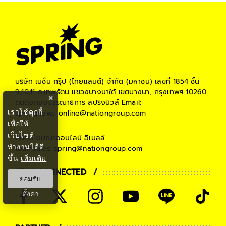
บริษัท เนชั่น กรุ๊ป (ไทยแลนด์) จำกัด (มหาชน)
เลขที่ 1854 ชั้น
9,10,11 ถ.เทพรัตน แขวงบางนาใต้ เขตบางนา, กรุงเทพฯ 10260
×
ติดต่อกองบรรณาธิการ สปริงนิวส์
Email:
เราใช้คุกกี้
springnews_online@nationgroup.com
เพื่อให้
เว็บไซต์
ติดต่อโฆษณาออนไลน์
อีเมลล์
ทำงานได้ดี
teamsales_spring@nationgroup.com
ขึ้น
เพิ่มเติม
STAY CONNECTED
ยอมรับ
ตั้งค่า