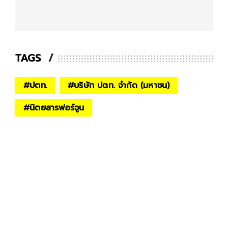
TAGS
#
ปตท.
#
บริษัท ปตท. จำกัด (มหาชน)
#
นิตยสารฟอร์จูน