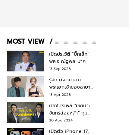
MOST VIEW
เปิดประวัติ "บิ๊กเล็ก"
พล.อ.ณัฐพล นาค
พาณิชย์ จากเลขาฯ
13 Sep 2023
สมช.-เลขาฯ
รู้จัก คังดงวอน
รมว.กลาโหม
พระเอกเจ้าของฉายา
สมบัติแห่งชาติ หลังมี
18 Apr 2023
ข่าว โรเซ่ BLACKPINK
เปิดโปรไฟล์ "เขยบ้าน
จันทร์ส่องหล้า" กุม
บังเหียนธุรกิจตระกูล
20 Aug 2024
"ชินวัตร"
เปิดตัว iPhone 17,