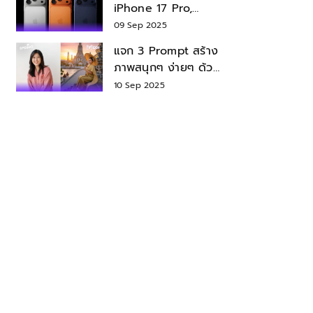
iPhone 17 Pro,
iPhone 17 Air สเปค
09 Sep 2025
ราคา น่าซื้อไหม?
แจก 3 Prompt สร้าง
ภาพสนุกๆ ง่ายๆ ด้วย
Nano Banana ใน
10 Sep 2025
Gemini