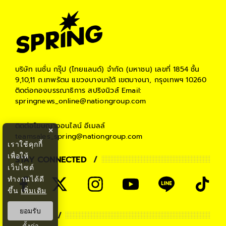
บริษัท เนชั่น กรุ๊ป (ไทยแลนด์) จำกัด (มหาชน)
เลขที่ 1854 ชั้น
9,10,11 ถ.เทพรัตน แขวงบางนาใต้ เขตบางนา, กรุงเทพฯ 10260
ติดต่อกองบรรณาธิการ สปริงนิวส์
Email:
springnews_online@nationgroup.com
ติดต่อโฆษณาออนไลน์
อีเมลล์
×
teamsales_spring@nationgroup.com
เราใช้คุกกี้
เพื่อให้
STAY CONNECTED
เว็บไซต์
ทำงานได้ดี
ขึ้น
เพิ่มเติม
ยอมรับ
PARTNER