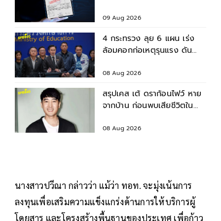
อาจารย์หลอกนศ.โอนเงิน-แบ
ล็กเมล
09 Aug 2026
4 กระทรวง ลุย 6 แผน เร่ง
ล้อมคอกก่อเหตุรุนแรง ดัน
มาตรฐานความปลอดภัยสถาน
ศึกษา
08 Aug 2026
สรุปเคส เต้ ดราก้อนไฟว์ หาย
จากบ้าน ก่อนพบเสียชีวิตใน
เจ้าพระยา
08 Aug 2026
นางสาวปวีณา กล่าวว่า แม้ว่า ทอท. จะมุ่งเน้นการ
ลงทุนเพื่อเสริมความแข็งแกร่งด้านการให้บริการผู้
โดยสาร และโครงสร้างพื้นฐานของประเทศ เพื่อก้าว