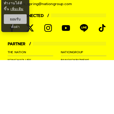
ทำงานได้ดี
teamsales_spring@nationgroup.com
ขึ้น
เพิ่มเติม
STAY CONNECTED
ยอมรับ
ตั้งค่า
PARTNER
THE NATION
NATIONGROUP
KOMCHADLUEK
BANGKOKBIZNEWS
NATIONTV
SPRINGNEWS
THAINEWSONLINE
TNEWS
THANSETTAKIJ
Ⓒ 2026 -
SPRiNG
All Rights
Reserved.