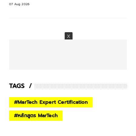
07 Aug 2026
TAGS
#
MarTech Expert Certification
#
หลักสูตร MarTech