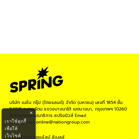
บริษัท เนชั่น กรุ๊ป (ไทยแลนด์) จำกัด (มหาชน)
เลขที่ 1854 ชั้น
9,10,11 ถ.เทพรัตน แขวงบางนาใต้ เขตบางนา, กรุงเทพฯ 10260
×
ติดต่อกองบรรณาธิการ สปริงนิวส์
Email:
เราใช้คุกกี้
springnews_online@nationgroup.com
เพื่อให้
เว็บไซต์
ติดต่อโฆษณาออนไลน์
อีเมลล์