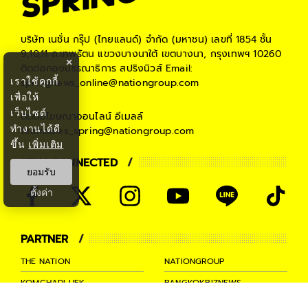
บริษัท เนชั่น กรุ๊ป (ไทยแลนด์) จำกัด (มหาชน)
เลขที่ 1854 ชั้น
9,10,11 ถ.เทพรัตน แขวงบางนาใต้ เขตบางนา, กรุงเทพฯ 10260
×
ติดต่อกองบรรณาธิการ สปริงนิวส์
Email:
เราใช้คุกกี้
springnews_online@nationgroup.com
เพื่อให้
เว็บไซต์
ติดต่อโฆษณาออนไลน์
อีเมลล์
ทำงานได้ดี
teamsales_spring@nationgroup.com
ขึ้น
เพิ่มเติม
STAY CONNECTED
ยอมรับ
ตั้งค่า
PARTNER
THE NATION
NATIONGROUP
KOMCHADLUEK
BANGKOKBIZNEWS
NATIONTV
SPRINGNEWS