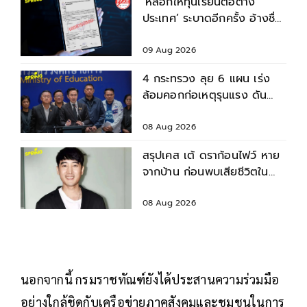
‘หลอกให้ทุนเรียนต่อต่าง
ประเทศ’ ระบาดอีกครั้ง อ้างชื่อ
อาจารย์หลอกนศ.โอนเงิน-แบ
ล็กเมล
09 Aug 2026
4 กระทรวง ลุย 6 แผน เร่ง
ล้อมคอกก่อเหตุรุนแรง ดัน
มาตรฐานความปลอดภัยสถาน
ศึกษา
08 Aug 2026
สรุปเคส เต้ ดราก้อนไฟว์ หาย
จากบ้าน ก่อนพบเสียชีวิตใน
เจ้าพระยา
08 Aug 2026
นอกจากนี้ กรมราชทัณฑ์ยังได้ประสานความร่วมมือ
อย่างใกล้ชิดกับเครือข่ายภาคสังคมและชุมชนในการ