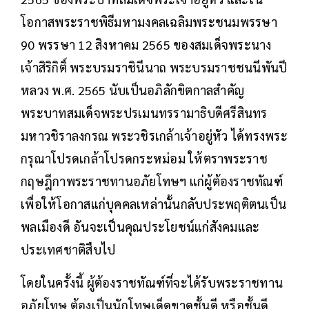
โอกาสพระราชพิธีมหามงคลเฉลิมพระชนมพรรษา
90 พรรษา 12 สิงหาคม 2565 ของสมเด็จพระนาง
เจ้าสิริกิติ์ พระบรมราชินีนาถ พระบรมราชชนนีพันปี
หลวง พ.ศ. 2565 นับเป็นอภิลักขิตกาลสำคัญ
พระบาทสมเด็จพระปรเมนทรรามาธิบดีศรีสินทร
มหาวชิราลงกรณ พระวชิรเกล้าเจ้าอยู่หัว ได้ทรงพระ
กรุณาโปรดเกล้าโปรดกระหม่อม ให้ตราพระราช
กฤษฎีกาพระราชทานอภัยโทษฯ แก่ผู้ต้องราชทัณฑ์
เพื่อให้โอกาสแก่บุคคลเหล่านั้นกลับประพฤติตนเป็น
พลเมืองดี อันจะเป็นคุณประโยชน์แก่สังคมและ
ประเทศชาติสืบไป
โดยในครั้งนี้ ผู้ต้องราชทัณฑ์ที่จะได้รับพระราชทาน
อภัยโทษ ต้องเป็นนักโทษเด็ดขาดชั้นดี หรือชั้นดี