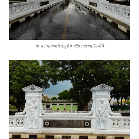
สะพานมหาดไทยอุทิศ หรือ สะพานร้องไห้