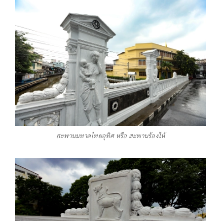
สะพานมหาดไทยอุทิศ หรือ สะพานร้องไห้