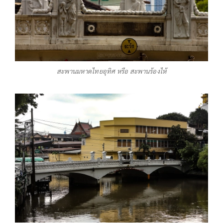
สะพานมหาดไทยอุทิศ หรือ สะพานร้องไห้