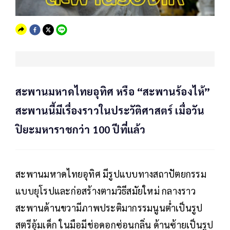
สะพานมหาดไทยอุทิศ หรือ “สะพานร้องไห้”
สะพานนี้มีเรื่องราวในประวัติศาสตร์ เมื่อวัน
ปิยะมหาราชกว่า 100 ปีที่แล้ว
สะพานมหาดไทยอุทิศ มีรูปแบบทางสถาปัตยกรรม
แบบยุโรปและก่อสร้างตามวิธีสมัยใหม่ กลางราว
สะพานด้านขวามีภาพประติมากรรมนูนต่ำเป็นรูป
สตรีอุ้มเด็ก ในมือมีช่อดอกซ่อนกลิ่น ด้านซ้ายเป็นรูป