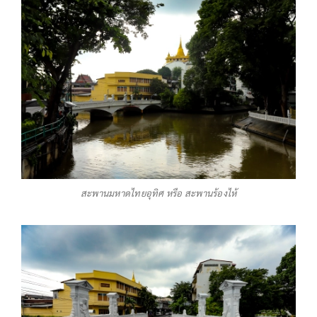
สะพานมหาดไทยอุทิศ หรือ สะพานร้องไห้