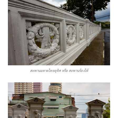
สะพานมหาดไทยอุทิศ หรือ สะพานร้องไห้