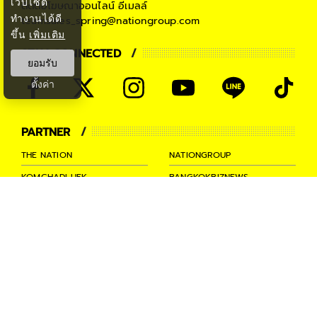
เว็บไซต์
ติดต่อโฆษณาออนไลน์
อีเมลล์
ทำงานได้ดี
teamsales_spring@nationgroup.com
ขึ้น
เพิ่มเติม
STAY CONNECTED
ยอมรับ
ตั้งค่า
PARTNER
THE NATION
NATIONGROUP
KOMCHADLUEK
BANGKOKBIZNEWS
NATIONTV
SPRINGNEWS
THAINEWSONLINE
TNEWS
THANSETTAKIJ
Ⓒ 2026 -
SPRiNG
All Rights