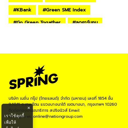
#
KBank
#
Green SME Index
#
Go Green Togather
#
ลดคาร์บอน
#
โลกร้อน
#
การเปลี่ยนแปลงของสภาพอากาศ
#
Climate Change
#
เป็นมิตรต่อสิ่งแวดล้อม
#
สงครามการค้า
#
สิ่งแวดล้อม
#
Environment
#
KEEP THE WORLD
#
springnews
บริษัท เนชั่น กรุ๊ป (ไทยแลนด์) จำกัด (มหาชน)
เลขที่ 1854 ชั้น
9,10,11 ถ.เทพรัตน แขวงบางนาใต้ เขตบางนา, กรุงเทพฯ 10260
×
#
ธนาคารกสิกรไทย
ติดต่อกองบรรณาธิการ สปริงนิวส์
Email:
เราใช้คุกกี้
springnews_online@nationgroup.com
เพื่อให้