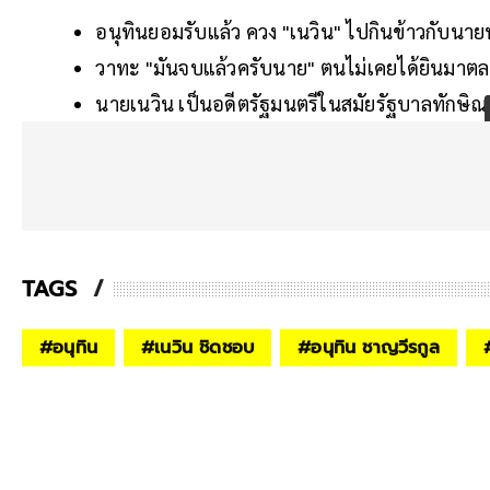
อนุทินยอมรับแล้ว ควง "เนวิน" ไปกินข้าวกับนาย
วาทะ "มันจบแล้วครับนาย" ตนไม่เคยได้ยินมาตลอ
นายเนวิน เป็นอดีตรัฐมนตรีในสมัยรัฐบาลทักษิณ 
TAGS
#
อนุทิน
#
เนวิน ชิดชอบ
#
อนุทิน ชาญวีรกูล