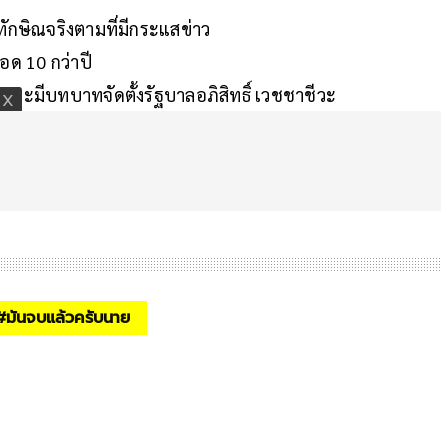
ทักษิณจริงตามที่มีกระแสข่าว
ด 10 กว่าปี
และมีบทบาทจัดตั้งรัฐบาลอภิสิทธิ์ เวชชาชีวะ
#
มันจบแล้วครับนาย