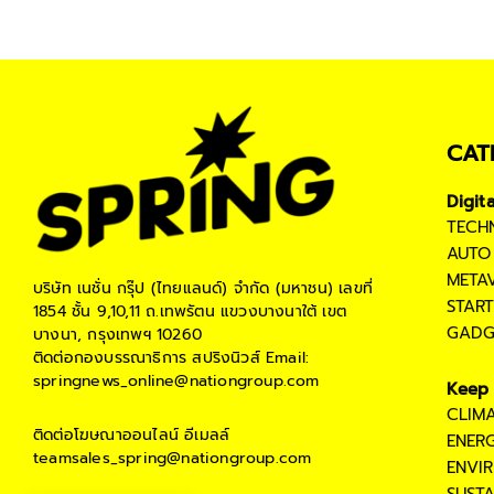
CAT
Digit
TECH
AUTO
META
บริษัท เนชั่น กรุ๊ป (ไทยแลนด์) จำกัด (มหาชน)
เลขที่
STAR
1854 ชั้น 9,10,11 ถ.เทพรัตน แขวงบางนาใต้ เขต
GADG
บางนา, กรุงเทพฯ 10260
ติดต่อกองบรรณาธิการ สปริงนิวส์
Email:
springnews_online@nationgroup.com
Keep 
CLIM
ติดต่อโฆษณาออนไลน์
อีเมลล์
ENER
teamsales_spring@nationgroup.com
ENVI
SUST