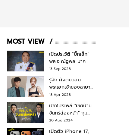
MOST VIEW
เปิดประวัติ "บิ๊กเล็ก"
พล.อ.ณัฐพล นาค
พาณิชย์ จากเลขาฯ
13 Sep 2023
สมช.-เลขาฯ
รู้จัก คังดงวอน
รมว.กลาโหม
พระเอกเจ้าของฉายา
สมบัติแห่งชาติ หลังมี
18 Apr 2023
ข่าว โรเซ่ BLACKPINK
เปิดโปรไฟล์ "เขยบ้าน
จันทร์ส่องหล้า" กุม
บังเหียนธุรกิจตระกูล
20 Aug 2024
"ชินวัตร"
เปิดตัว iPhone 17,