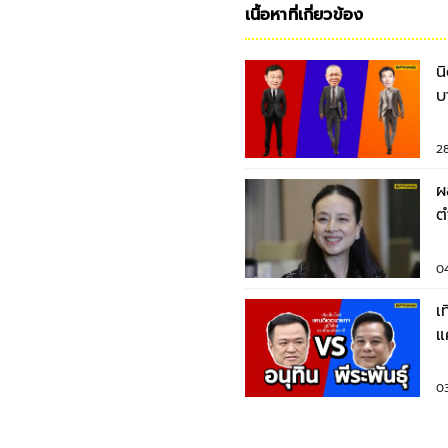
เนื้อหาที่เกี่ยวข้อง
น
บ
ธ
28
ผ
ต
มี
0
เ
แ
ไ
0