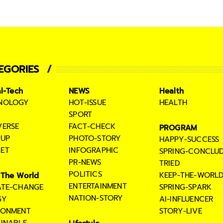
EGORIES
al-Tech
NEWS
Health
NOLOGY
HOT-ISSUE
HEALTH
SPORT
VERSE
FACT-CHECK
PROGRAM
TUP
PHOTO-STORY
HAPPY-SUCCESS
ET
INFOGRAPHIC
SPRING-CONCLU
PR-NEWS
TRIED
POLITICS
KEEP-THE-WORL
The World
ENTERTAINMENT
ATE-CHANGE
SPRING-SPARK
NATION-STORY
GY
AI-INFLUENCER
RONMENT
STORY-LIVE
AINABLE