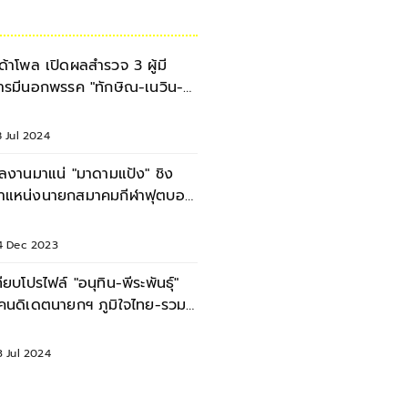
ิด้าโพล เปิดผลสำรวจ 3 ผู้มี
ารมีนอกพรรค "ทักษิณ-เนวิน-
นาธร" ใครมีมากสุด
 Jul 2024
ลงานมาแน่ "มาดามแป้ง" ชิง
ำแหน่งนายกสมาคมกีฬาฟุตบอล
 เนวิน นั่งที่ปรึกษา
4 Dec 2023
ทียบโปรไฟล์ "อนุทิน-พีระพันธุ์"
คนดิเดตนายกฯ ภูมิใจไทย-รวม
ทยสร้างชาติ
3 Jul 2024