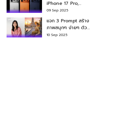
iPhone 17 Pro,
iPhone 17 Air สเปค
09 Sep 2025
ราคา น่าซื้อไหม?
แจก 3 Prompt สร้าง
ภาพสนุกๆ ง่ายๆ ด้วย
Nano Banana ใน
10 Sep 2025
Gemini