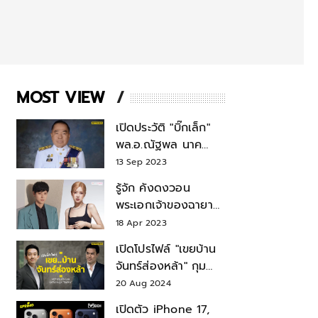
MOST VIEW
เปิดประวัติ "บิ๊กเล็ก"
พล.อ.ณัฐพล นาค
พาณิชย์ จากเลขาฯ
13 Sep 2023
สมช.-เลขาฯ
รู้จัก คังดงวอน
รมว.กลาโหม
พระเอกเจ้าของฉายา
สมบัติแห่งชาติ หลังมี
18 Apr 2023
ข่าว โรเซ่ BLACKPINK
เปิดโปรไฟล์ "เขยบ้าน
จันทร์ส่องหล้า" กุม
บังเหียนธุรกิจตระกูล
20 Aug 2024
"ชินวัตร"
เปิดตัว iPhone 17,