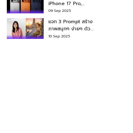
iPhone 17 Pro,
iPhone 17 Air สเปค
09 Sep 2025
ราคา น่าซื้อไหม?
แจก 3 Prompt สร้าง
ภาพสนุกๆ ง่ายๆ ด้วย
Nano Banana ใน
10 Sep 2025
Gemini