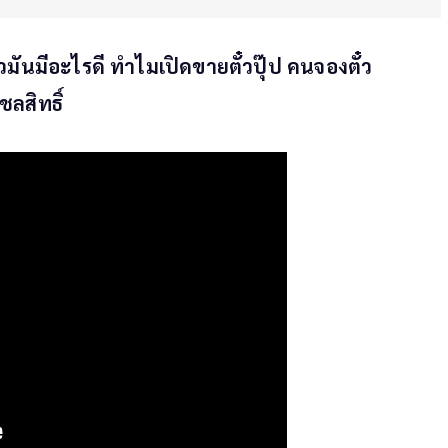
แล้วมันมีอะไรดี ทำไมเปิดขายตั๋วปุ๊ป คนจองตั๋ว
ชลสิทธิ์