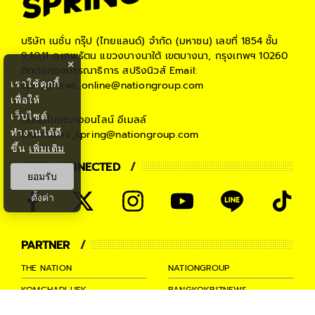
บริษัท เนชั่น กรุ๊ป (ไทยแลนด์) จำกัด (มหาชน)
เลขที่ 1854 ชั้น
9,10,11 ถ.เทพรัตน แขวงบางนาใต้ เขตบางนา, กรุงเทพฯ 10260
×
ติดต่อกองบรรณาธิการ สปริงนิวส์
Email:
เราใช้คุกกี้
springnews_online@nationgroup.com
เพื่อให้
เว็บไซต์
ติดต่อโฆษณาออนไลน์
อีเมลล์
ทำงานได้ดี
teamsales_spring@nationgroup.com
ขึ้น
เพิ่มเติม
STAY CONNECTED
ยอมรับ
ตั้งค่า
PARTNER
THE NATION
NATIONGROUP
KOMCHADLUEK
BANGKOKBIZNEWS
NATIONTV
SPRINGNEWS