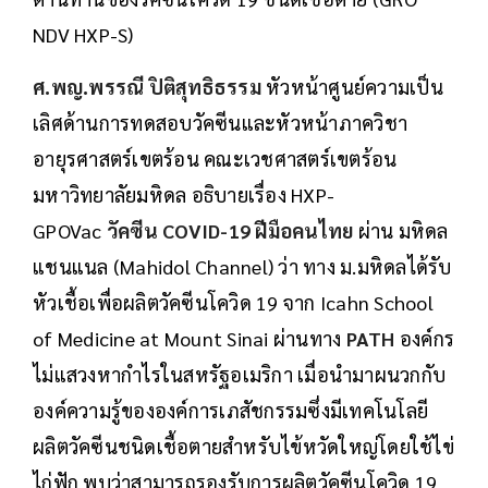
NDV HXP-S)
ศ.พญ.พรรณี ปิติสุทธิธรรม
หัวหน้าศูนย์ความเป็น
เลิศด้านการทดสอบวัคซีนและหัวหน้าภาควิชา
อายุรศาสตร์เขตร้อน คณะเวชศาสตร์เขตร้อน
มหาวิทยาลัยมหิดล อธิบายเรื่อง HXP-
GPOVac
วัคซีน COVID-19 ฝีมือคนไทย
ผ่าน มหิดล
แชนแนล (Mahidol Channel) ว่า ทาง ม.มหิดลได้รับ
หัวเชื้อเพื่อผลิตวัคซีนโควิด 19 จาก Icahn School
of Medicine at Mount Sinai ผ่านทาง
PATH
องค์กร
ไม่แสวงหากำไรในสหรัฐอเมริกา เมื่อนำมาผนวกกับ
องค์ความรู้ขององค์การเภสัชกรรมซึ่งมีเทคโนโลยี
ผลิตวัคซีนชนิดเชื้อตายสำหรับไข้หวัดใหญ่โดยใช้ไข่
ไก่ฟัก พบว่าสามารถรองรับการผลิตวัคซีนโควิด 19