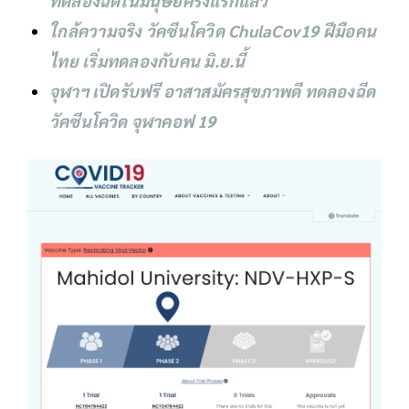
ทดลองฉีดในมนุษย์ครั้งแรกแล้ว
ใกล้ความจริง วัคซีนโควิด ChulaCov19 ฝีมือคน
ไทย เริ่มทดลองกับคน มิ.ย.นี้
จุฬาฯ เปิดรับฟรี อาสาสมัครสุขภาพดี ทดลองฉีด
วัคซีนโควิด จุฬาคอฟ 19