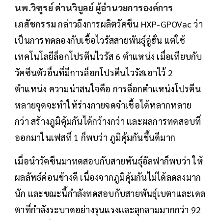
นพ.วิฑูรย์ ด่านวิบูลย์ ผู้อำนวยการองค์การ
เภสัชกรรม
กล่าวถึงการผลิตวัคซีน HXP-GPOVac ว่า
เป็นการทดลองกับเชื้อไวรัสสายพันธุ์อู่ฮั่น แต่ใช้
เทคโนโลยีล็อกโปรตีนไวรัส 6 ตำแหน่ง เมื่อเทียบกับ
วัคซีนตัวอื่นที่มีการล็อกโปรตีนไวรัสเอาไว้ 2
ตำแหน่ง ความน่าสนใจคือ การล็อกตำแหน่งโปรตีน
หลายจุดจะทำให้ร่างกายจดจำเชื้อได้หลากหลาย
กว่า สร้างภูมิคุ้มกันได้กว้างกว่า และผลการทดสอบที่
ออกมาในเฟสที่ 1 ก็พบว่า ภูมิคุ้มกันขึ้นดีมาก
เมื่อนำวัคซีนมาทดสอบกับสายพันธุ์อัลฟาก็พบว่า ให้
ผลลัพธ์ค่อนข้างดี เนื่องจากภูมิคุ้มกันไม่ได้ลดลงมาก
นัก และขณะนี้กำลังทดสอบกับสายพันธุ์เบตาและเดล
ตาที่กำลังระบาดอย่างรุนแรงและลุกลามมากกว่า 92