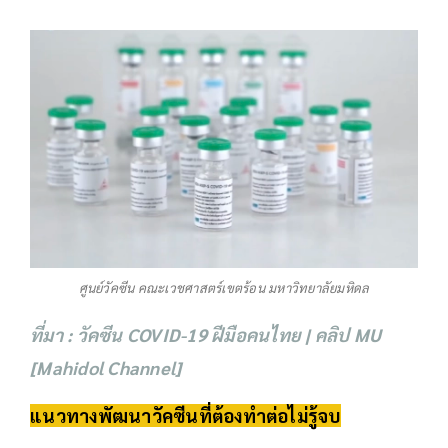
ศูนย์วัคซีน คณะเวชศาสตร์เขตร้อน มหาวิทยาลัยมหิดล
ที่มา : วัคซีน COVID-19 ฝีมือคนไทย | คลิป MU
[Mahidol Channel]
แนวทางพัฒนาวัคซีนที่ต้องทำต่อไม่รู้จบ