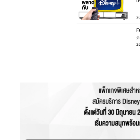
ใ
?
2
F
ภ
ม
2