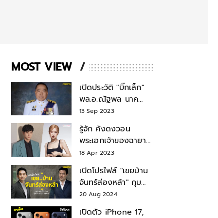
MOST VIEW
เปิดประวัติ "บิ๊กเล็ก"
พล.อ.ณัฐพล นาค
พาณิชย์ จากเลขาฯ
13 Sep 2023
สมช.-เลขาฯ
รู้จัก คังดงวอน
รมว.กลาโหม
พระเอกเจ้าของฉายา
สมบัติแห่งชาติ หลังมี
18 Apr 2023
ข่าว โรเซ่ BLACKPINK
เปิดโปรไฟล์ "เขยบ้าน
จันทร์ส่องหล้า" กุม
บังเหียนธุรกิจตระกูล
20 Aug 2024
"ชินวัตร"
เปิดตัว iPhone 17,