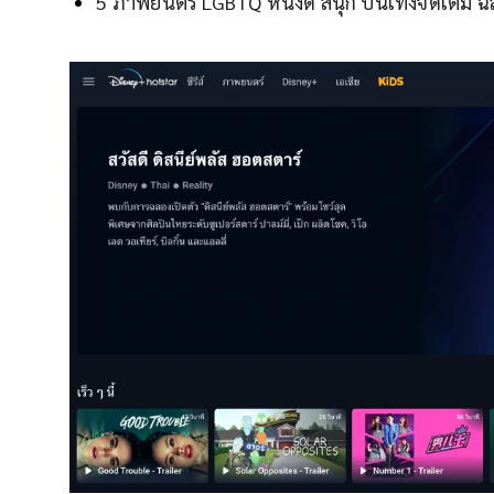
5 ภาพยนตร์ LGBTQ หนังดี สนุก บันเทิงจัดเต็ม