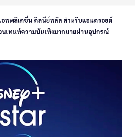
อพพลิเคชั่น ดิสนีย์พลัส สำหรับแอนดรอยด์
 คอนเทนท์ความบันเทิงมากมายผ่านอุปกรณ์