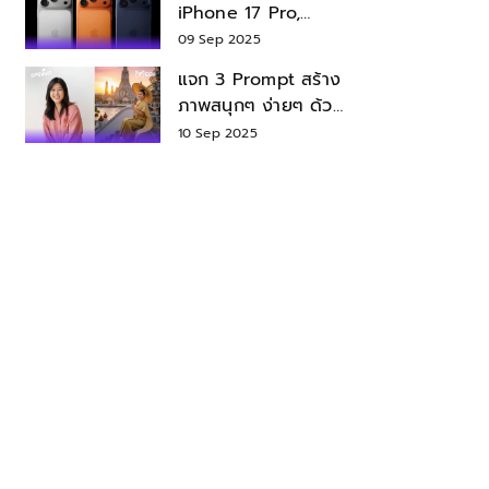
iPhone 17 Pro,
iPhone 17 Air สเปค
09 Sep 2025
ราคา น่าซื้อไหม?
แจก 3 Prompt สร้าง
ภาพสนุกๆ ง่ายๆ ด้วย
Nano Banana ใน
10 Sep 2025
Gemini