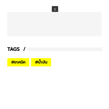
TAGS
#
เทคนิค
#
น้ำมัน