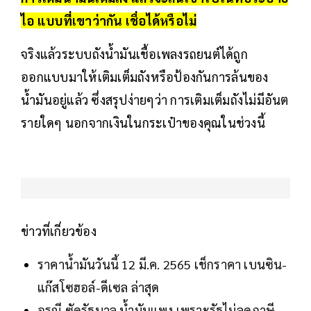
ไอ แบบที่เขาว่ากัน เชื่อได้หรือไม่
จริงแล้วระบบถังน้ำมันเชื้อเพลงรถยนต์ได้ถูก
ออกแบบมาให้เติมเต็มถังหรือป้องกันการล้นของ
น้ำมันอยู่แล้ว ซึ่งสรุปง่ายๆว่า การเติมเต็มถังไม่มีอันต
รายใดๆ นอกจากเงินในกระเป๋าของคุณในช่วงนี้
ข่าวที่เกี่ยวข้อง
ราคาน้ำมันวันนี้ 12 มี.ค. 2565 เช็กราคา เบนซิน-
แก๊สโซฮอล์-ดีเซล ล่าสุด
อรุณี ซัดรัฐบาล น้ำมันแพง เพราะรัฐไม่ลดภาษี