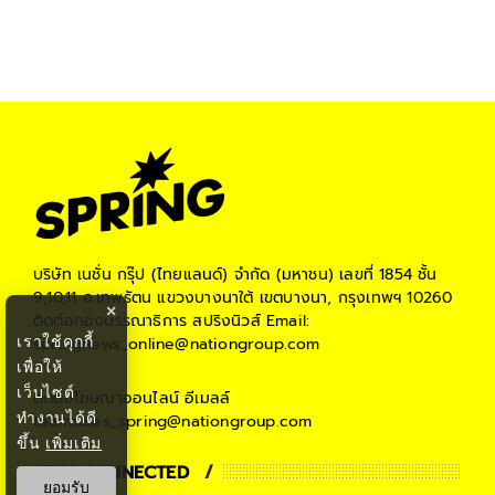
บริษัท เนชั่น กรุ๊ป (ไทยแลนด์) จำกัด (มหาชน)
เลขที่ 1854 ชั้น
9,10,11 ถ.เทพรัตน แขวงบางนาใต้ เขตบางนา, กรุงเทพฯ 10260
×
ติดต่อกองบรรณาธิการ สปริงนิวส์
Email:
เราใช้คุกกี้
springnews_online@nationgroup.com
เพื่อให้
เว็บไซต์
ติดต่อโฆษณาออนไลน์
อีเมลล์
ทำงานได้ดี
teamsales_spring@nationgroup.com
ขึ้น
เพิ่มเติม
STAY CONNECTED
ยอมรับ