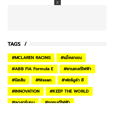
TAGS
#
MCLAREN RACING
#
แม็คลาเรน
#
ABB FIA Formula E
#
ยานยนต์ไฟฟ้า
#
นิสสัน
#
Nissan
#
ฟอร์มูล่า อี
#
INNOVATION
#
KEEP THE WORLD
#
ลดคาร์บอน
#
รถยนต์ไฟฟ้า
#
ฟอร์มูล่า วัน
#
มอเตอร์สปอต