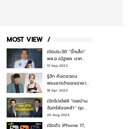
MOST VIEW
เปิดประวัติ "บิ๊กเล็ก"
พล.อ.ณัฐพล นาค
พาณิชย์ จากเลขาฯ
13 Sep 2023
สมช.-เลขาฯ
รู้จัก คังดงวอน
รมว.กลาโหม
พระเอกเจ้าของฉายา
สมบัติแห่งชาติ หลังมี
18 Apr 2023
ข่าว โรเซ่ BLACKPINK
เปิดโปรไฟล์ "เขยบ้าน
จันทร์ส่องหล้า" กุม
บังเหียนธุรกิจตระกูล
20 Aug 2024
"ชินวัตร"
เปิดตัว iPhone 17,