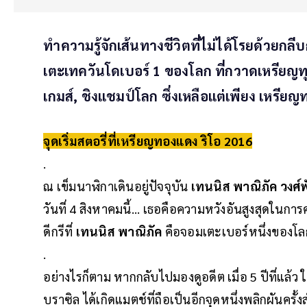
ทำความรู้จักเส้นทางชีวิตที่ไม่ได้โรยด้วยกล
เตะเทควันโดเบอร์ 1 ของโลก ที่กวาดเหรียญท
เกมส์, ชิงแชมป์โลก ซึ่งเหลือแต่เพียง เหรียญท
จุดเริ่มสตอรี่ที่เหรียญทองแดง ริโอ 2016
.
ณ เข็มนาฬิกาเดินอยู่ปัจจุบัน
เทนนิส พาณิภัค วงศ์
วันที่ 4 สิงหาคมนี้... เธอคือความหวังอันสูงสุดในการ
ดีกรีที่
เทนนิส พาณิภัค
คือจอมเตะเบอร์หนึ่งของโลกในร
.
อย่างไรก็ตาม หากกลับไปมองดูอดีต เมื่อ 5 ปีที่แล้ว
บราซิล ได้เกิดแมตช์ที่ถือเป็นอีกจุดหนึ่งพลิกผันคร