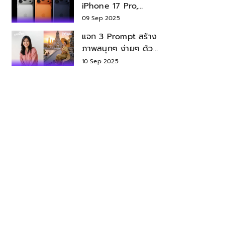
iPhone 17 Pro,
iPhone 17 Air สเปค
09 Sep 2025
ราคา น่าซื้อไหม?
แจก 3 Prompt สร้าง
ภาพสนุกๆ ง่ายๆ ด้วย
Nano Banana ใน
10 Sep 2025
Gemini