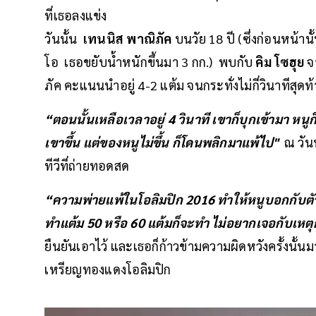
ที่เธอลงแข่ง
วันนั้น
เทนนิส พาณิภัค
บนวัย 18 ปี (ซึ่งก่อนหน้าน
โอ เธอขยับน้ำหนักขึ้นมา 3 กก.) พบกับ
คิม โซฮุย
จ
ภัค คะแนนนำอยู่ 4-2 แต้ม จนกระทั่งไม่กี่วินาทีสุดท้า
“ตอนนั้นเหลือเวลาอยู่ 4 วินาที เขาก็บุกเข้ามา
เขาขึ้น แต่ของหนูไม่ขึ้น ก็โดนพลิกมาแพ้ไป"
ณ วัน
ทีวีที่ถ่ายทอดสด
“ความพ่ายแพ้ในโอลิมปิก 2016 ทำให้หนูบอกกับตัวเอ
ทำแต้ม 50 หรือ 60 แต้มก็จะทำ ไม่อยากเจอกับเหต
ยืนยันเอาไว้ และเธอก็ก้าวข้ามความผิดหวังครั้งนั้นมาได้
เหรียญทองแดงโอลิมปิก