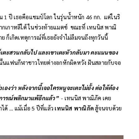
ั้น 1 ปี เธอคือแชมป์โลก ในรุ่นน้ำหนัก 46 กก. แต่ในริ
ากเกาหลีใต้ ในช่วงท้ายแมตช์ ขณะที่ เทนนิส พาณิ
ย ก็เกิดเหตุการณ์ที่เธอยังจำไม่ลืมจนถึงทุกวันนี้
 หนูก็เตะสวนกลับไป และเขาเตะหัวกลับมา คะแนนของ
นั้นแฟนกีฬาชาวไทยต่างอกหักผิดหวัง ฝันสลายกับจอ
งว่า หลังจากนี้เจอใครหนูจะเตะไม่ยั้ง ต่อให้ต้อง
ุการณ์พลิกมาแพ้อีกแล้ว”
- เทนนิส พาณิภัค เคย
 ... แม้เมื่อ 5 ปีที่แล้ว
เทนนิส พาณิภัค
สู้จนจบด้วย