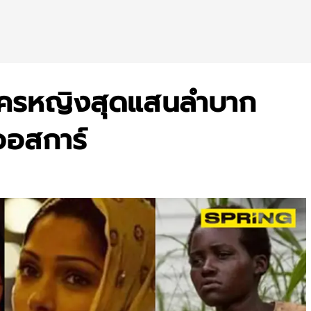
ัวละครหญิงสุดแสนลำบาก
ออสการ์