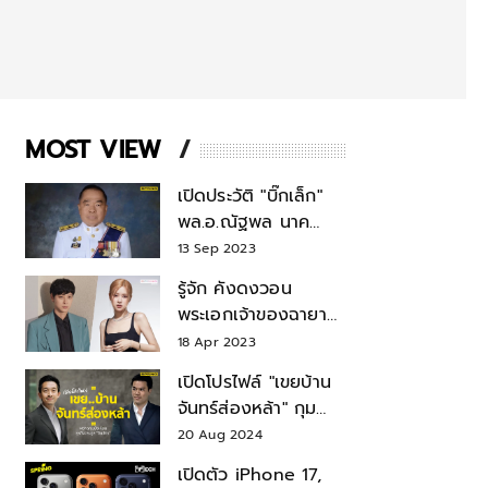
MOST VIEW
เปิดประวัติ "บิ๊กเล็ก"
พล.อ.ณัฐพล นาค
พาณิชย์ จากเลขาฯ
13 Sep 2023
สมช.-เลขาฯ
รู้จัก คังดงวอน
รมว.กลาโหม
พระเอกเจ้าของฉายา
สมบัติแห่งชาติ หลังมี
18 Apr 2023
ข่าว โรเซ่ BLACKPINK
เปิดโปรไฟล์ "เขยบ้าน
จันทร์ส่องหล้า" กุม
บังเหียนธุรกิจตระกูล
20 Aug 2024
"ชินวัตร"
เปิดตัว iPhone 17,