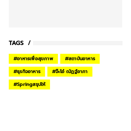
TAGS
#
อาหารเพื่อสุขภาพ
#
สถาบันอาหาร
#
ธุรกิจอาหาร
#
จ๊ะโอ๋ ณัฏฐ์อาภา
#
Springสรุปให้