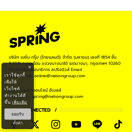
บริษัท เนชั่น กรุ๊ป (ไทยแลนด์) จำกัด (มหาชน)
เลขที่ 1854 ชั้น
9,10,11 ถ.เทพรัตน แขวงบางนาใต้ เขตบางนา, กรุงเทพฯ 10260
×
ติดต่อกองบรรณาธิการ สปริงนิวส์
Email:
เราใช้คุกกี้
springnews_online@nationgroup.com
เพื่อให้
เว็บไซต์
ติดต่อโฆษณาออนไลน์
อีเมลล์
ทำงานได้ดี
teamsales_spring@nationgroup.com
ขึ้น
เพิ่มเติม
STAY CONNECTED
ยอมรับ
ตั้งค่า