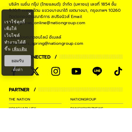
บริษัท เนชั่น กรุ๊ป (ไทยแลนด์) จำกัด (มหาชน)
เลขที่ 1854 ชั้น
9,10,11 ถ.เทพรัตน แขวงบางนาใต้ เขตบางนา, กรุงเทพฯ 10260
×
ติดต่อกองบรรณาธิการ สปริงนิวส์
Email:
เราใช้คุกกี้
springnews_online@nationgroup.com
เพื่อให้
เว็บไซต์
ติดต่อโฆษณาออนไลน์
อีเมลล์
ทำงานได้ดี
teamsales_spring@nationgroup.com
ขึ้น
เพิ่มเติม
STAY CONNECTED
ยอมรับ
ตั้งค่า
PARTNER
THE NATION
NATIONGROUP
KOMCHADLUEK
BANGKOKBIZNEWS
NATIONTV
SPRINGNEWS
THAINEWSONLINE
TNEWS