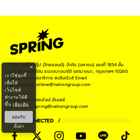
#
โดนัลด์ ทรัมป์
#
ทรัมป์
บริษัท เนชั่น กรุ๊ป (ไทยแลนด์) จำกัด (มหาชน)
เลขที่ 1854 ชั้น
×
9,10,11 ถ.เทพรัตน แขวงบางนาใต้ เขตบางนา, กรุงเทพฯ 10260
เราใช้คุกกี้
ติดต่อกองบรรณาธิการ สปริงนิวส์
Email:
เพื่อให้
springnews_online@nationgroup.com
เว็บไซต์
ทำงานได้ดี
ติดต่อโฆษณาออนไลน์
อีเมลล์
ขึ้น
เพิ่มเติม
teamsales_spring@nationgroup.com
ยอมรับ
STAY CONNECTED
ตั้งค่า