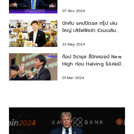
ดอลลาร์ เกาะกระแส Donald
Trump
07 Nov 2024
บิทคับ แคปปิตอล กรุ๊ป เล่น
ใหญ่ เสิร์ฟพิซซ่า ร่วมเฉลิม
ฉลอง Bitcoin Pizza Day
23 May 2024
ท๊อป จิรายุส ชี้บิทคอยน์ New
High ก่อน Halving ไม่เคยมี
มาก่อน เชื่อ Bitcoin ETF ยัง
ช่วยหนุน
01 Mar 2024