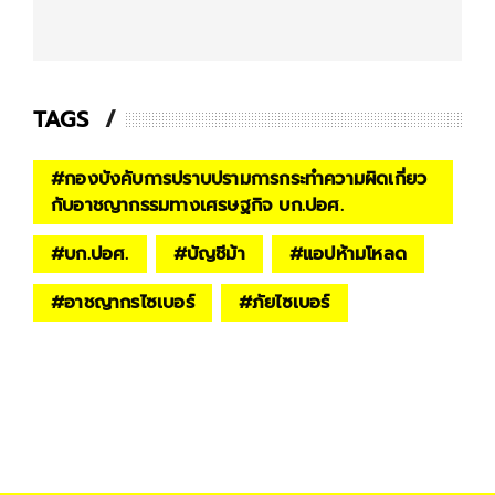
TAGS
#
กองบังคับการปราบปรามการกระทำความผิดเกี่ยว
กับอาชญากรรมทางเศรษฐกิจ บก.ปอศ.
#
บก.ปอศ.
#
บัญชีม้า
#
แอปห้ามโหลด
#
อาชญากรไซเบอร์
#
ภัยไซเบอร์