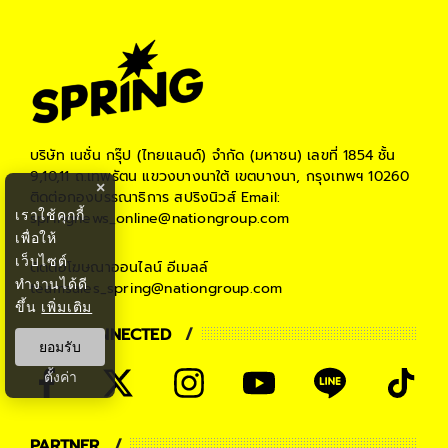
บริษัท เนชั่น กรุ๊ป (ไทยแลนด์) จำกัด (มหาชน)
เลขที่ 1854 ชั้น
9,10,11 ถ.เทพรัตน แขวงบางนาใต้ เขตบางนา, กรุงเทพฯ 10260
×
ติดต่อกองบรรณาธิการ สปริงนิวส์
Email:
เราใช้คุกกี้
springnews_online@nationgroup.com
เพื่อให้
เว็บไซต์
ติดต่อโฆษณาออนไลน์
อีเมลล์
ทำงานได้ดี
teamsales_spring@nationgroup.com
ขึ้น
เพิ่มเติม
STAY CONNECTED
ยอมรับ
ตั้งค่า
PARTNER