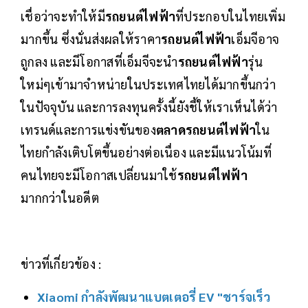
เชื่อว่าจะทำให้มี
รถยนต์ไฟฟ้า
ที่ประกอบในไทยเพิ่ม
มากขึ้น ซึ่งนั่นส่งผลให้ราคา
รถยนต์ไฟฟ้า
เอ็มจีอาจ
ถูกลง และมีโอกาสที่เอ็มจีจะนำ
รถยนต์ไฟฟ้า
รุ่น
ใหม่ๆเข้ามาจำหน่ายในประเทศไทยได้มากขึ้นกว่า
ในปัจจุบัน และการลงทุนครั้งนี้ยังชี้ให้เราเห็นได้ว่า
เทรนด์และการแข่งขันของ
ตลาดรถยนต์ไฟฟ้า
ใน
ไทยกำลังเติบโตขึ้นอย่างต่อเนื่อง และมีแนวโน้มที่
คนไทยจะมีโอกาสเปลี่ยนมาใช้
รถยนต์ไฟฟ้า
มากกว่าในอดีต
ข่าวที่เกี่ยวข้อง :
Xiaomi กำลังพัฒนาแบตเตอรี่ EV "ชาร์จเร็ว