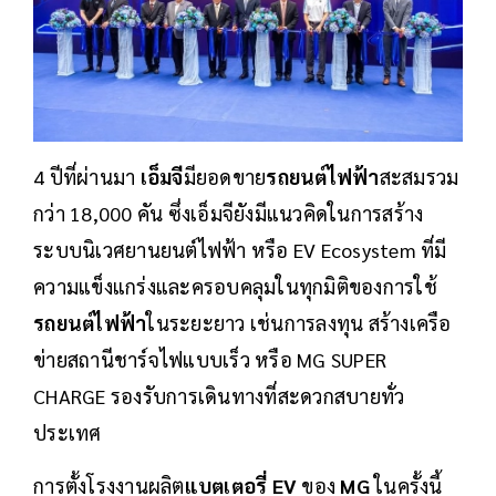
4 ปีที่ผ่านมา
เอ็มจี
มียอดขาย
รถยนต์ไฟฟ้า
สะสมรวม
กว่า 18,000 คัน ซึ่งเอ็มจียังมีแนวคิดในการสร้าง
ระบบนิเวศยานยนต์ไฟฟ้า หรือ EV Ecosystem ที่มี
ความแข็งแกร่งและครอบคลุมในทุกมิติของการใช้
รถยนต์ไฟฟ้า
ในระยะยาว เช่นการลงทุน สร้างเครือ
ข่ายสถานีชาร์จไฟแบบเร็ว หรือ MG SUPER
CHARGE รองรับการเดินทางที่สะดวกสบายทั่ว
ประเทศ
การตั้งโรงงานผลิต
แบตเตอรี่ EV
ของ
MG
ในครั้งนี้