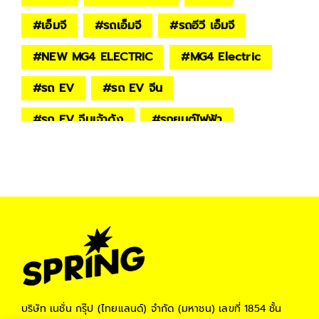
#
เอ็มจี
#
รถเอ็มจี
#
รถอีวี เอ็มจี
#
NEW MG4 ELECTRIC
#
MG4 Electric
#
รถ EV
#
รถ EV จีน
#
รถ EV จีนเจ้าดัง
#
รถยนต์ไฟฟ้า
#
รถยนต์ไฟฟ้า 2023
#
รถยนต์ไฟฟ้า100%
#
ตลาดรถยนต์ไฟฟ้า
#
รถยนต์ไฟฟ้าจีน
#
โรงงานผลิตแบตเตอรี่
#
แบตเตอรี่ EV
บริษัท เนชั่น กรุ๊ป (ไทยแลนด์) จำกัด (มหาชน)
เลขที่ 1854 ชั้น