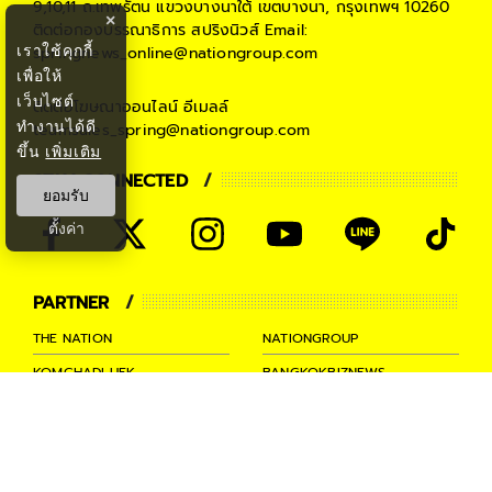
9,10,11 ถ.เทพรัตน แขวงบางนาใต้ เขตบางนา, กรุงเทพฯ 10260
×
ติดต่อกองบรรณาธิการ สปริงนิวส์
Email:
เราใช้คุกกี้
springnews_online@nationgroup.com
เพื่อให้
เว็บไซต์
ติดต่อโฆษณาออนไลน์
อีเมลล์
ทำงานได้ดี
teamsales_spring@nationgroup.com
ขึ้น
เพิ่มเติม
STAY CONNECTED
ยอมรับ
ตั้งค่า
PARTNER
THE NATION
NATIONGROUP
KOMCHADLUEK
BANGKOKBIZNEWS
NATIONTV
SPRINGNEWS
THAINEWSONLINE
TNEWS
THANSETTAKIJ