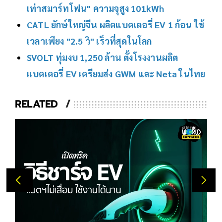
เท่าสมาร์ทโฟน" ความจุสูง 101kWh
CATL ยักษ์ใหญ่จีน ผลิตแบตเตอรี่ EV 1 ก้อน ใช้
เวลาเพียง "2.5 วิ" เร็วที่สุดในโลก
SVOLT ทุ่มงบ 1,250 ล้าน ตั้งโรงงานผลิต
แบตเตอรี่ EV เตรียมส่ง GWM และ Neta ในไทย
RELATED