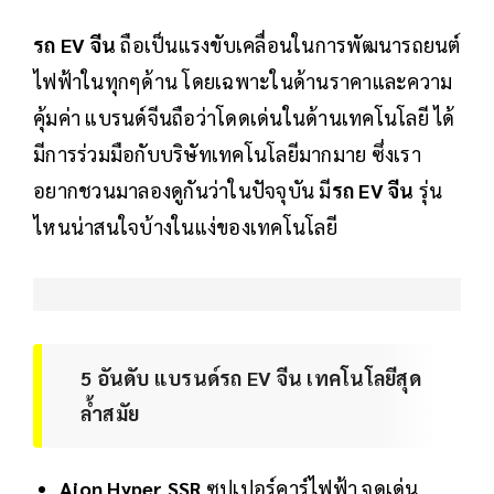
รถ EV จีน
ถือเป็นแรงขับเคลื่อนในการพัฒนารถยนต์
ไฟฟ้าในทุกๆด้าน โดยเฉพาะในด้านราคาและความ
คุ้มค่า แบรนด์จีนถือว่าโดดเด่นในด้านเทคโนโลยี ได้
มีการร่วมมือกับบริษัทเทคโนโลยีมากมาย ซึ่งเรา
อยากชวนมาลองดูกันว่าในปัจจุบัน มี
รถ EV จีน
รุ่น
ไหนน่าสนใจบ้างในแง่ของเทคโนโลยี
5 อันดับ แบรนด์รถ EV จีน เทคโนโลยีสุด
ล้ำสมัย
Aion Hyper SSR
ซุปเปอร์คาร์ไฟฟ้า จุดเด่น