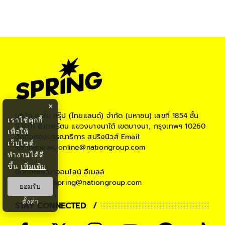
×
บริษัท เนชั่น กรุ๊ป (ไทยแลนด์) จำกัด (มหาชน)
เลขที่ 1854 ชั้น
เราใช้คุกกี้
9,10,11 ถ.เทพรัตน แขวงบางนาใต้ เขตบางนา, กรุงเทพฯ 10260
เพื่อให้
ติดต่อกองบรรณาธิการ สปริงนิวส์
Email:
เว็บไซต์
springnews_online@nationgroup.com
ทำงานได้ดี
ขึ้น
เพิ่มเติม
ติดต่อโฆษณาออนไลน์
อีเมลล์
teamsales_spring@nationgroup.com
ยอมรับ
ตั้งค่า
STAY CONNECTED