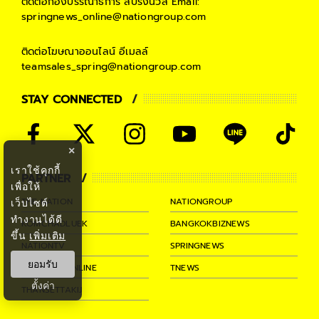
ติดต่อกองบรรณาธิการ สปริงนิวส์
Email:
springnews_online@nationgroup.com
ติดต่อโฆษณาออนไลน์
อีเมลล์
teamsales_spring@nationgroup.com
STAY CONNECTED
×
เราใช้คุกกี้
PARTNER
เพื่อให้
THE NATION
NATIONGROUP
เว็บไซต์
ทำงานได้ดี
KOMCHADLUEK
BANGKOKBIZNEWS
ขึ้น
เพิ่มเติม
NATIONTV
SPRINGNEWS
ยอมรับ
THAINEWSONLINE
TNEWS
ตั้งค่า
THANSETTAKIJ