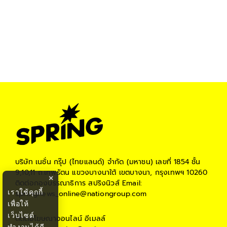
บริษัท เนชั่น กรุ๊ป (ไทยแลนด์) จำกัด (มหาชน)
เลขที่ 1854 ชั้น
9,10,11 ถ.เทพรัตน แขวงบางนาใต้ เขตบางนา, กรุงเทพฯ 10260
×
ติดต่อกองบรรณาธิการ สปริงนิวส์
Email:
เราใช้คุกกี้
springnews_online@nationgroup.com
เพื่อให้
เว็บไซต์
ติดต่อโฆษณาออนไลน์
อีเมลล์
ทำงานได้ดี