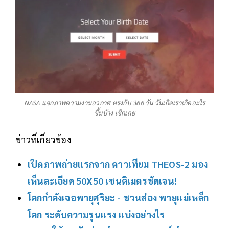
NASA แจกภาพความงามอวกาศ ตรงกับ 366 วัน วันเกิดเราเกิดอะไร
ขึ้นบ้าง เช็กเลย
ข่าวที่เกี่ยวข้อง
เปิดภาพถ่ายแรกจาก ดาวเทียม THEOS-2 มอง
เห็นละเอียด 50X50 เซนติเมตรชัดเจน!
โลกกำลังเจอพายุสุริยะ - ชวนส่อง พายุแม่เหล็ก
โลก ระดับความรุนแรง แบ่งอย่างไร