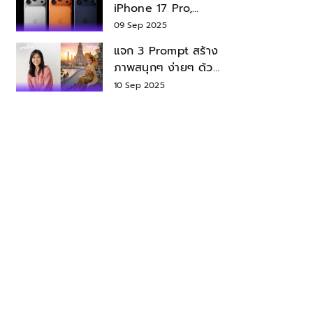
iPhone 17 Pro,
iPhone 17 Air สเปค
09 Sep 2025
ราคา น่าซื้อไหม?
แจก 3 Prompt สร้าง
ภาพสนุกๆ ง่ายๆ ด้วย
Nano Banana ใน
10 Sep 2025
Gemini