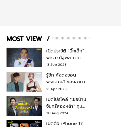
MOST VIEW
เปิดประวัติ "บิ๊กเล็ก"
พล.อ.ณัฐพล นาค
พาณิชย์ จากเลขาฯ
13 Sep 2023
สมช.-เลขาฯ
รู้จัก คังดงวอน
รมว.กลาโหม
พระเอกเจ้าของฉายา
สมบัติแห่งชาติ หลังมี
18 Apr 2023
ข่าว โรเซ่ BLACKPINK
เปิดโปรไฟล์ "เขยบ้าน
จันทร์ส่องหล้า" กุม
บังเหียนธุรกิจตระกูล
20 Aug 2024
"ชินวัตร"
เปิดตัว iPhone 17,