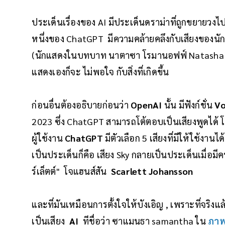
ประเด็นเรื่องของ AI มีประเด็นดราม่าที่ถูกขยายวงไปแ
หนึ่งของ ChatGPT มีความคล้ายคลึงกับเสียงของนัก
(นักแสดงในบทบาท นาตาซา โรมานอฟฟ์ Natasha R
แสดงเองก็จะ ไม่พอใจ กับสิ่งที่เกิดขึ้น
ก่อนอื่นต้องอธิบายก่อนว่า
OpenAI
นั้น มีฟังก์ชั่น
Vo
2023 ซึ่ง ChatGPT สามารถโต้ตอบเป็นเสียงพูดได้ โ
ผู้ใช้งาน
ChatGPT
มีตัวเลือก 5 เสียงที่มีให้ใช้งานไ
เป็นประเด็นก็คือ เสียง Sky กลายเป็นประเด็นเมื่อมีค
ร์เล็ตต์" โจแฮนส์สัน
Scarlett Johansson
และที่มันเหมือนการตั้งใจให้บังเอิญ , เพราะที่จริงแล
เป็นเสียง
AI
ทีชื่อว่า ซาแมนธา samantha ใน
ภาพ