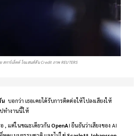
าย สการ์เล็ตต์ โจแฮนส์สัน Credit ภาพ REUTERS
สัน
บอกว่า เธอเคยได้รับการติดต่อให้ไปลงเสียงให้
ไปทำงานนี้ให้
เธอ , แต่ในขณะเดียวกัน
OpenA
I ยืนยันว่าเสียงของ AI
ง ที่พูดแบบธรรมชาติ และไม่ใช่
Scarlett Johansson