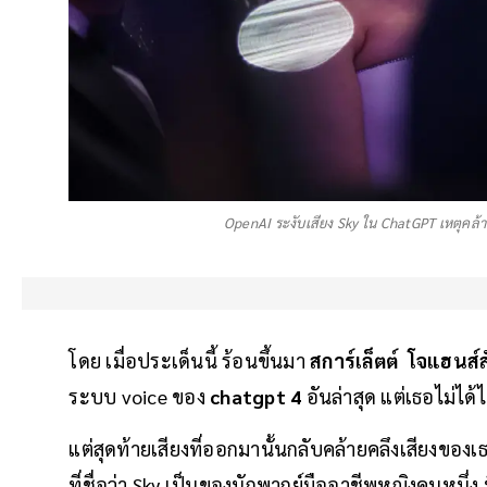
OpenAI ระงับเสียง Sky ใน ChatGPT เหตุคล้
โดย เมื่อประเด็นนี้ ร้อนขึ้นมา
สการ์เล็ตต์ โจแฮนส์
ระบบ voice ของ
chatgpt 4
อันล่าสุด แต่เธอไม่ได้
แต่สุดท้ายเสียงที่ออกมานั้นกลับคล้ายคลึงเสียงของ
ที่ชื่อว่า Sky เป็นของนักพากย์มืออาชีพหญิงคนหนึ่