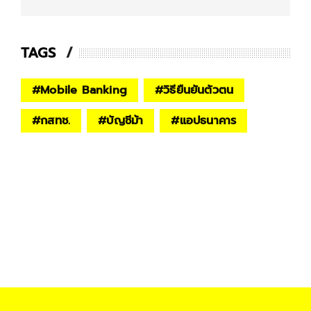
TAGS
#
Mobile Banking
#
วิธียืนยันตัวตน
#
กสทช.
#
บัญชีม้า
#
แอปธนาคาร