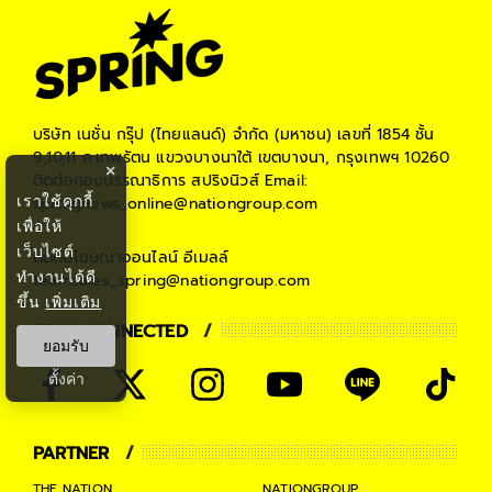
บริษัท เนชั่น กรุ๊ป (ไทยแลนด์) จำกัด (มหาชน)
เลขที่ 1854 ชั้น
9,10,11 ถ.เทพรัตน แขวงบางนาใต้ เขตบางนา, กรุงเทพฯ 10260
×
ติดต่อกองบรรณาธิการ สปริงนิวส์
Email:
เราใช้คุกกี้
springnews_online@nationgroup.com
เพื่อให้
เว็บไซต์
ติดต่อโฆษณาออนไลน์
อีเมลล์
ทำงานได้ดี
teamsales_spring@nationgroup.com
ขึ้น
เพิ่มเติม
STAY CONNECTED
ยอมรับ
ตั้งค่า
PARTNER
THE NATION
NATIONGROUP