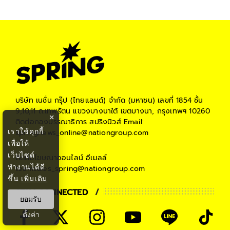
บริษัท เนชั่น กรุ๊ป (ไทยแลนด์) จำกัด (มหาชน)
เลขที่ 1854 ชั้น
9,10,11 ถ.เทพรัตน แขวงบางนาใต้ เขตบางนา, กรุงเทพฯ 10260
×
ติดต่อกองบรรณาธิการ สปริงนิวส์
Email:
เราใช้คุกกี้
springnews_online@nationgroup.com
เพื่อให้
เว็บไซต์
ติดต่อโฆษณาออนไลน์
อีเมลล์
ทำงานได้ดี
teamsales_spring@nationgroup.com
ขึ้น
เพิ่มเติม
STAY CONNECTED
ยอมรับ
ตั้งค่า