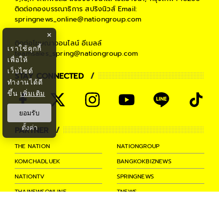
ติดต่อกองบรรณาธิการ สปริงนิวส์
Email:
springnews_online@nationgroup.com
×
ติดต่อโฆษณาออนไลน์
อีเมลล์
เราใช้คุกกี้
teamsales_spring@nationgroup.com
เพื่อให้
เว็บไซต์
STAY CONNECTED
ทำงานได้ดี
ขึ้น
เพิ่มเติม
ยอมรับ
ตั้งค่า
PARTNER
THE NATION
NATIONGROUP
KOMCHADLUEK
BANGKOKBIZNEWS
NATIONTV
SPRINGNEWS
THAINEWSONLINE
TNEWS
THANSETTAKIJ