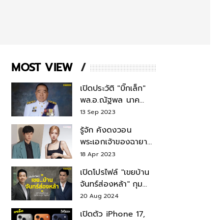
MOST VIEW
เปิดประวัติ "บิ๊กเล็ก"
พล.อ.ณัฐพล นาค
พาณิชย์ จากเลขาฯ
13 Sep 2023
สมช.-เลขาฯ
รู้จัก คังดงวอน
รมว.กลาโหม
พระเอกเจ้าของฉายา
สมบัติแห่งชาติ หลังมี
18 Apr 2023
ข่าว โรเซ่ BLACKPINK
เปิดโปรไฟล์ "เขยบ้าน
จันทร์ส่องหล้า" กุม
บังเหียนธุรกิจตระกูล
20 Aug 2024
"ชินวัตร"
เปิดตัว iPhone 17,