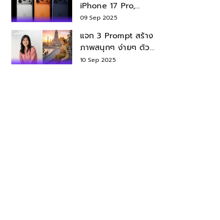
iPhone 17 Pro,
iPhone 17 Air สเปค
09 Sep 2025
ราคา น่าซื้อไหม?
แจก 3 Prompt สร้าง
ภาพสนุกๆ ง่ายๆ ด้วย
Nano Banana ใน
10 Sep 2025
Gemini