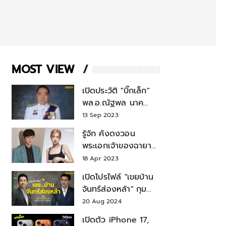
MOST VIEW
เปิดประวัติ "บิ๊กเล็ก"
พล.อ.ณัฐพล นาค
พาณิชย์ จากเลขาฯ
13 Sep 2023
สมช.-เลขาฯ
รู้จัก คังดงวอน
รมว.กลาโหม
พระเอกเจ้าของฉายา
สมบัติแห่งชาติ หลังมี
18 Apr 2023
ข่าว โรเซ่ BLACKPINK
เปิดโปรไฟล์ "เขยบ้าน
จันทร์ส่องหล้า" กุม
บังเหียนธุรกิจตระกูล
20 Aug 2024
"ชินวัตร"
เปิดตัว iPhone 17,