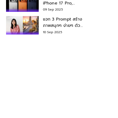
iPhone 17 Pro,
iPhone 17 Air สเปค
09 Sep 2025
ราคา น่าซื้อไหม?
แจก 3 Prompt สร้าง
ภาพสนุกๆ ง่ายๆ ด้วย
Nano Banana ใน
10 Sep 2025
Gemini