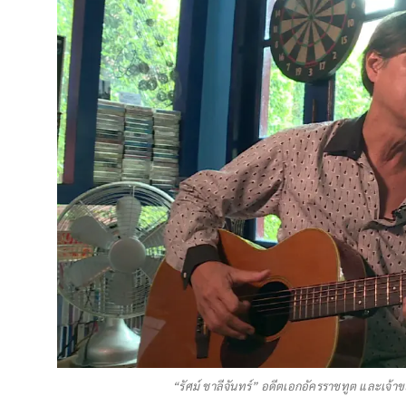
“รัศม์ ชาลีจันทร์” อดีตเอกอัครราชทูต และเจ