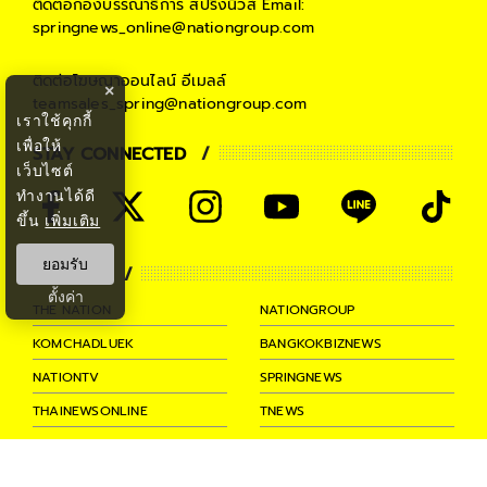
ติดต่อกองบรรณาธิการ สปริงนิวส์
Email:
springnews_online@nationgroup.com
ติดต่อโฆษณาออนไลน์
อีเมลล์
×
teamsales_spring@nationgroup.com
เราใช้คุกกี้
เพื่อให้
STAY CONNECTED
เว็บไซต์
ทำงานได้ดี
ขึ้น
เพิ่มเติม
ยอมรับ
PARTNER
ตั้งค่า
THE NATION
NATIONGROUP
KOMCHADLUEK
BANGKOKBIZNEWS
NATIONTV
SPRINGNEWS
THAINEWSONLINE
TNEWS
THANSETTAKIJ