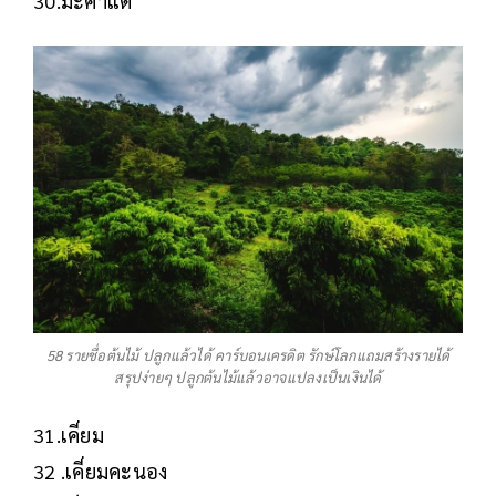
30.มะค่าแต้
58 รายชื่อต้นไม้ ปลูกแล้วได้ คาร์บอนเครดิต รักษ์โลกแถมสร้างรายได้
สรุปง่ายๆ ปลูกต้นไม้แล้วอาจแปลงเป็นเงินได้
31.เคี่ยม
32 .เคี่ยมคะนอง