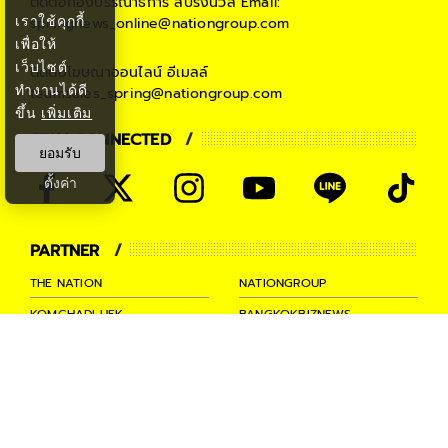
ติดต่อกองบรรณาธิการ สปริงนิวส์
Email:
เราใช้คุกกี้
springnews_online@nationgroup.com
เพื่อให้
เว็บไซต์
ติดต่อโฆษณาออนไลน์
อีเมลล์
ทำงานได้ดี
teamsales_spring@nationgroup.com
ขึ้น
เพิ่มเติม
STAY CONNECTED
ยอมรับ
ตั้งค่า
PARTNER
THE NATION
NATIONGROUP
KOMCHADLUEK
BANGKOKBIZNEWS
NATIONTV
SPRINGNEWS
THAINEWSONLINE
TNEWS
THANSETTAKIJ