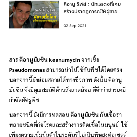
คีอานู รีฟส์ : นักแสดงที่เคย
สร้างปรากฏการณ์ให้ผู้ชาย
อยากตัดผม ทรงสกินเฮด
02 Sep 2021
สาร
คีอานูมัยซิน keanumycin
จากเชื้อ
Pseudomonas
สามารถนำไปใช้กับพืชได้โดยตรง
นอกจากนี้ยังย่อยสลายได้ทางชีวภาพ ดังนั้น คีอานู
มัยซิน จึงมีคุณสมบัติด้านสิ่งแวดล้อม ที่ดีกว่าสารเคมี
กำจัดศัตรูพืช
นอกจากนี้ ยังมีการทดสอบ
คีอานูมัยซิน
กับเชื้อรา
หลายชนิดที่ก่อโรคและสร้างการติดเชื้อในมนุษย์ ใช้
เพียงความเข้มข้นต่ำในระดับที่ไม่เป็นพิษสูงต่อเซลล์