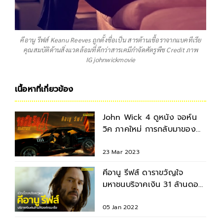
คีอานู รีฟส์ Keanu Reeves ถูกตั้งชื่อเป็น สารต้านเชื้อราจากแบคทีเรีย
คุณสมบัติด้านสิ่งแวดล้อมที่ดีกว่าสารเคมีกำจัดศัตรูพืช Credit ภาพ
IG johnwickmovie
เนื้อหาที่เกี่ยวข้อง
John Wick 4 ดูหนัง จอห์น
วิค ภาคใหม่ การกลับมาของ
โคตรนักฆ่า
23 Mar 2023
คีอานู รีฟส์ ดาราขวัญใจ
มหาชนบริจาคเงิน 31 ล้านดอล
ล่าห์เข้าองค์กรมะเร็ง
05 Jan 2022