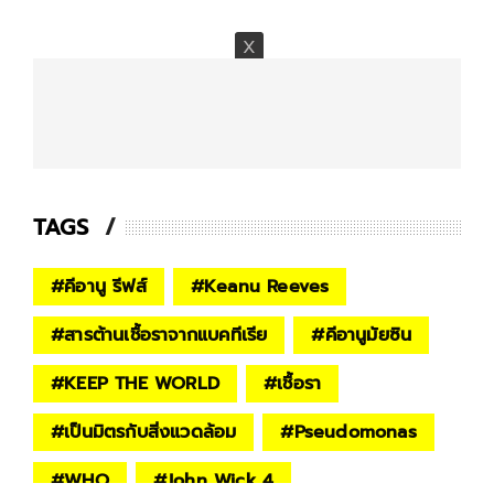
TAGS
#
คีอานู รีฟส์
#
Keanu Reeves
#
สารต้านเชื้อราจากแบคทีเรีย
#
คีอานูมัยซิน
#
KEEP THE WORLD
#
เชื้อรา
#
เป็นมิตรกับสิ่งแวดล้อม
#
Pseudomonas
#
WHO
#
John Wick 4