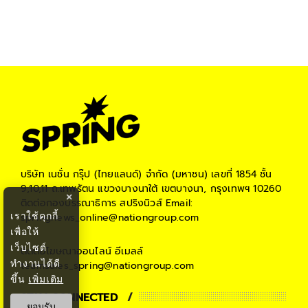
บริษัท เนชั่น กรุ๊ป (ไทยแลนด์) จำกัด (มหาชน)
เลขที่ 1854 ชั้น
9,10,11 ถ.เทพรัตน แขวงบางนาใต้ เขตบางนา, กรุงเทพฯ 10260
×
ติดต่อกองบรรณาธิการ สปริงนิวส์
Email:
เราใช้คุกกี้
springnews_online@nationgroup.com
เพื่อให้
เว็บไซต์
ติดต่อโฆษณาออนไลน์
อีเมลล์
ทำงานได้ดี
teamsales_spring@nationgroup.com
ขึ้น
เพิ่มเติม
STAY CONNECTED
ยอมรับ