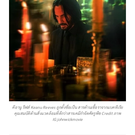
คีอานู รีฟส์ Keanu Reeves ถูกตั้งชื่อเป็น สารต้านเชื้อราจากแบคทีเรีย
คุณสมบัติด้านสิ่งแวดล้อมที่ดีกว่าสารเคมีกำจัดศัตรูพืช Credit ภาพ
IG johnwickmovie