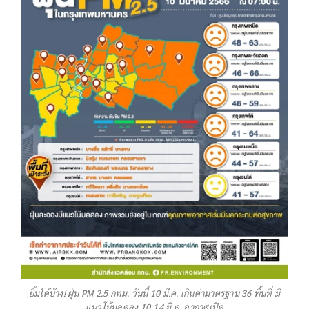
ยิ้มได้บ้าง! ฝุ่น PM 2.5 กทม. วันนี้ 10 มี.ค. เกินค่ามาตรฐาน 36 พื้นที่ มี
แนวโน้มลดลง 10-14 มี.ค. อากาศเปิด