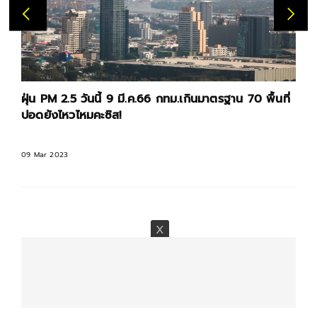
ฝุ่น PM 2.5 วันนี้ 9 มี.ค.66 กทม.เกินมาตรฐาน 70 พื้นที่
ปอดยังไหวไหมคะซิส!
09 Mar 2023