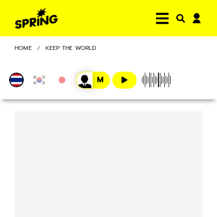
HOME
KEEP THE WORLD