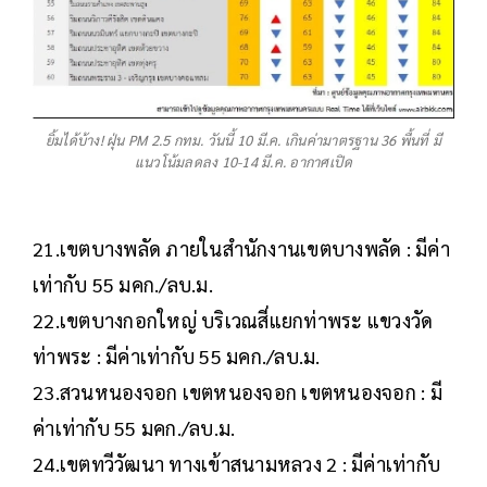
ยิ้มได้บ้าง! ฝุ่น PM 2.5 กทม. วันนี้ 10 มี.ค. เกินค่ามาตรฐาน 36 พื้นที่ มี
แนวโน้มลดลง 10-14 มี.ค. อากาศเปิด
21.เขตบางพลัด ภายในสำนักงานเขตบางพลัด : มีค่า
เท่ากับ 55 มคก./ลบ.ม.
22.เขตบางกอกใหญ่ บริเวณสี่แยกท่าพระ แขวงวัด
ท่าพระ : มีค่าเท่ากับ 55 มคก./ลบ.ม.
23.สวนหนองจอก เขตหนองจอก เขตหนองจอก : มี
ค่าเท่ากับ 55 มคก./ลบ.ม.
24.เขตทวีวัฒนา ทางเข้าสนามหลวง 2 : มีค่าเท่ากับ