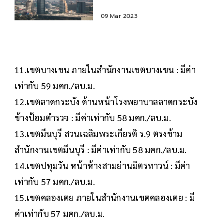
ปอดยังไหวไหมคะซิส!
09 Mar 2023
11.เขตบางเขน ภายในสำนักงานเขตบางเขน : มีค่า
เท่ากับ 59 มคก./ลบ.ม.
12.เขตลาดกระบัง ด้านหน้าโรงพยาบาลลาดกระบัง
ข้างป้อมตำรวจ : มีค่าเท่ากับ 58 มคก./ลบ.ม.
13.เขตมีนบุรี สวนเฉลิมพระเกียรติ ร.9 ตรงข้าม
สำนักงานเขตมีนบุรี : มีค่าเท่ากับ 58 มคก./ลบ.ม.
14.เขตปทุมวัน หน้าห้างสามย่านมิตรทาวน์ : มีค่า
เท่ากับ 57 มคก./ลบ.ม.
15.เขตคลองเตย ภายในสำนักงานเขตคลองเตย : มี
ค่าเท่ากับ 57 มคก./ลบ.ม.