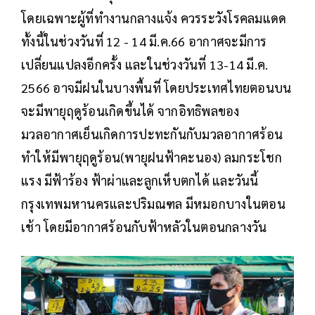
โดยเฉพาะผู้ที่ทำงานกลางแจ้ง ควรระวังโรคลมแดด
ทั้งนี้ในช่วงวันที่ 12 - 14 มี.ค.66 อากาศจะมีการ
เปลี่ยนแปลงอีกครั้ง และในช่วงวันที่ 13-14 มี.ค.
2566 อาจมีฝนในบางพื้นที่ โดยประเทศไทยตอนบน
จะมีพายุฤดูร้อนเกิดขึ้นได้ จากอิทธิพลของ
มวลอากาศเย็นเกิดการปะทะกันกับมวลอากาศร้อน
ทำให้มีพายุฤดูร้อน(พายุฝนฟ้าคะนอง) ลมกระโชก
แรง มีฟ้าร้อง ฟ้าผ่าและลูกเห็บตกได้ และวันนี้
กรุงเทพมหานครและปริมณฑล มีหมอกบางในตอน
เช้า โดยมีอากาศร้อนกับฟ้าหลัวในตอนกลางวัน