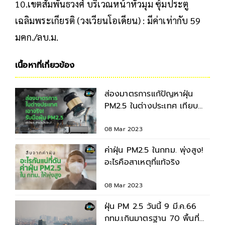
10.เขตสัมพันธวงศ์ บริเวณหน้าหัวมุม ซุ้มประตู
เฉลิมพระเกียรติ (วงเวียนโอเดียน) : มีค่าเท่ากับ 59
มคก./ลบ.ม.
เนื้อหาที่เกี่ยวข้อง
ส่องมาตรการแก้ปัญหาฝุ่น
PM2.5 ในต่างประเทศ เทียบ
ของไทยทำอะไรบ้าง??
08 Mar 2023
ค่าฝุ่น PM2.5 ในกทม. พุ่งสูง!
อะไรคือสาเหตุที่แท้จริง
08 Mar 2023
ฝุ่น PM 2.5 วันนี้ 9 มี.ค.66
กทม.เกินมาตรฐาน 70 พื้นที่