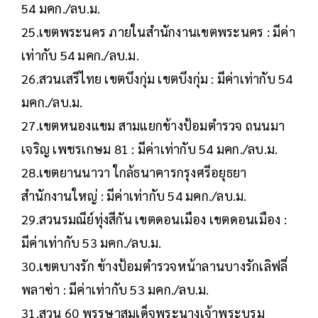
54 มคก./ลบ.ม.
25.เขตพระนคร ภายในสำนักงานเขตพระนคร : มีค่า
เท่ากับ 54 มคก./ลบ.ม.
26.สวนเสรีไทย เขตบึงกุ่ม เขตบึงกุ่ม : มีค่าเท่ากับ 54
มคก./ลบ.ม.
27.เขตหนองแขม สามแยกข้างป้อมตำรวจ ถนนมา
เจริญ เพชรเกษม 81 : มีค่าเท่ากับ 54 มคก./ลบ.ม.
28.เขตยานนาวา ใกล้ธนาคารกรุงศรีอยุธยา
สำนักงานใหญ่ : มีค่าเท่ากับ 54 มคก./ลบ.ม.
29.สวนรมณีย์ทุ่งสีกัน เขตดอนเมือง เขตดอนเมือง :
มีค่าเท่ากับ 53 มคก./ลบ.ม.
30.เขตบางรัก ข้างป้อมตำรวจหน้าลานบางรักเลิฟลี่
พลาซ่า : มีค่าเท่ากับ 53 มคก./ลบ.ม.
31.สวน 60 พรรษาสมเด็จพระนางเจ้าพระบรม