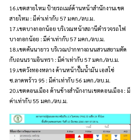
16.เขตสายไหม ป้ายรถเมล์ด้านหน้าสำนักงานเขต
สายไหม : มีค่าเท่ากับ 57 มคก./ลบ.ม.
17.เขตบางกอกน้อย บริเวณหน้าสถานีตำรวจรถไฟ
บางกอกน้อย : มีค่าเท่ากับ 57 มคก./ลบ.ม.
18.เขตคันนายาว บริเวณปากทางถนนสวนสยามตัด
กับถนนรามอินทรา : มีค่าเท่ากับ 57 มคก./ลบ.ม.
19.เขตวังทองหลาง ด้านหน้าปั๊มน้ำมัน เอสโซ่
ซ.ลาดพร้าว 95 : มีค่าเท่ากับ 56 มคก./ลบ.ม.
20.เขตดอนเมือง ด้านข้างสำนักงานเขตดอนเมือง : มี
ค่าเท่ากับ 55 มคก./ลบ.ม.