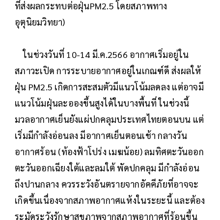
ที่ส่งผลกระทบต่อฝุ่นPM2.5 โดยสภาพทาง
อุตุนิยมวิทยา)
ในช่วงวันที่ 10-14 มี.ค.2566 อากาศเริ่มอยู่ใน
สภาวะเปิด การระบายอากาศอยู่ในเกณฑ์ดี ส่งผลให้
ฝุ่น PM2.5 เกิดการสะสมตัวมีแนวโน้มลดลง แต่อาจมี
แนวโน้มฝุ่นละอองขึ้นสูงได้ในบางพื้นที่ ในช่วงนี้
มวลอากาศเย็นยังแผ่ปกคลุมประเทศไทยตอนบน แต่
เริ่มมีกำลังอ่อนลง มีอากาศเย็นตอนเช้า กลางวัน
อากาศร้อน (ท้องฟ้าโปร่ง เมฆน้อย) ลมทิศตะวันออก
ตะวันออกเฉียงใต้และลมใต้ พัดปกคลุม มีกำลังอ่อน
ถึงปานกลาง ควรระวังอันตรายจากอัคคีภัยที่อาจจะ
เกิดขึ้นเนื่องจากสภาพอากาศแห้งในระยะนี้ และต้อง
ระมัดระวังรักษาสุขภาพจากสภาพอากาศที่ร้อนขึ้น