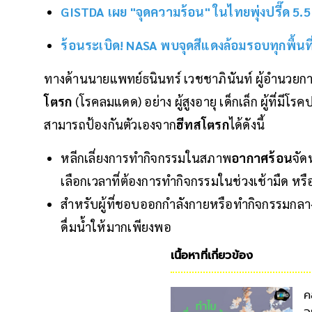
GISTDA เผย "จุดความร้อน" ในไทยพุ่งปรี๊ด 5.5 
ร้อนระเบิด! NASA พบจุดสีแดงล้อมรอบทุกพื้นท
ทางด้านนายแพทย์ธนินทร์ เวชชาภินันท์ ผู้อำนวยก
โตรก
(โรคลมแดด) อย่าง ผู้สูงอายุ เด็กเล็ก ผู้ที่มี
สามารถป้องกันตัวเองจาก
ฮีทสโตรก
ได้ดังนี้
หลีกเลี่ยงการทำกิจกรรมในสภาพ
อากาศร้อน
จัด
เลือกเวลาที่ต้องการทำกิจกรรมในช่วงเช้ามืด หร
สำหรับผู้ที่ชอบออกกำลังกายหรือทำกิจกรรมกลาง
ดื่มน้ำให้มากเพียงพอ
เนื้อหาที่เกี่ยวข้อง
ค