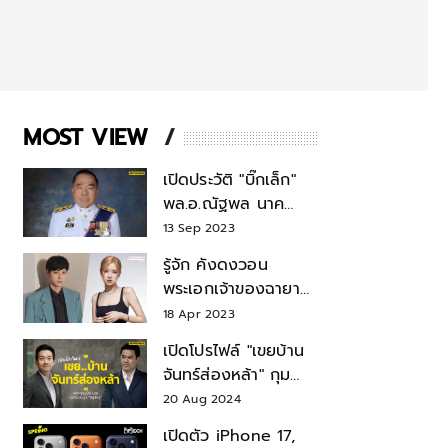
MOST VIEW
เปิดประวัติ "บิ๊กเล็ก"
พล.อ.ณัฐพล นาค
พาณิชย์ จากเลขาฯ
13 Sep 2023
สมช.-เลขาฯ
รู้จัก คังดงวอน
รมว.กลาโหม
พระเอกเจ้าของฉายา
สมบัติแห่งชาติ หลังมี
18 Apr 2023
ข่าว โรเซ่ BLACKPINK
เปิดโปรไฟล์ "เขยบ้าน
จันทร์ส่องหล้า" กุม
บังเหียนธุรกิจตระกูล
20 Aug 2024
"ชินวัตร"
เปิดตัว iPhone 17,