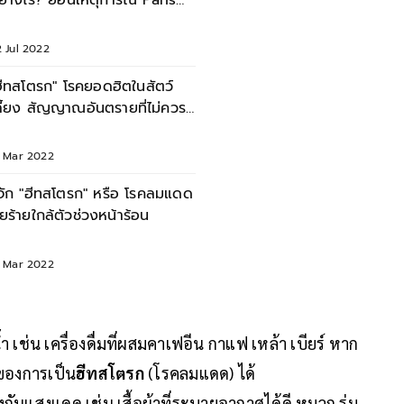
ย่างไร? ย้อนเหตุการณ์ Paris
eatwave 2003
 Jul 2022
ฮีทสโตรก" โรคยอดฮิตในสัตว์
ลี้ยง สัญญาณอันตรายที่ไม่ควร
องข้าม!
1 Mar 2022
ู้จัก "ฮีทสโตรก" หรือ โรคลมแดด
ัยร้ายใกล้ตัวช่วงหน้าร้อน
8 Mar 2022
้ำ เช่น เครื่องดื่มที่ผสมคาเฟอีน กาแฟ เหล้า เบียร์ หาก
ของการเป็น
ฮีทสโตรก
(โรคลมแดด)
ได้
ันแสงแดด เช่น เสื้อผ้าที่ระบายอากาศได้ดี หมวก ร่ม