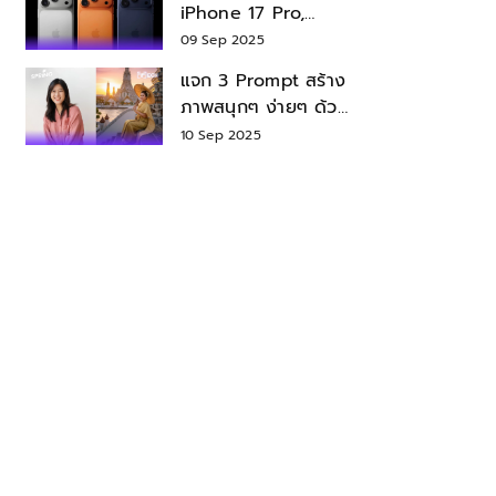
iPhone 17 Pro,
iPhone 17 Air สเปค
09 Sep 2025
ราคา น่าซื้อไหม?
แจก 3 Prompt สร้าง
ภาพสนุกๆ ง่ายๆ ด้วย
Nano Banana ใน
10 Sep 2025
Gemini