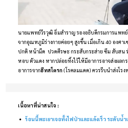
นายแพทย์วีรวุฒิ อิ่มสำราญ รองอธิบดีกรมการแพทย์
จากอุณหภูมิร่างกายค่อยๆ สูงขึ้น เมื่อเกิน 40 องศา
ปกติ หน้ามืด ปวดศีรษะ กระสับกระส่าย ซึม สับสน ร่
หอบ ตัวแดง หากปล่อยทิ้งไว้ให้มีอาการอาจส่งผลกระทบ ท
อาการจาก
ฮีทสโตรก
(โรคลมแดด) ควรรีบนำส่งโรง
เนื้อหาที่น่าสนใจ :
ร้อนนี้พะเยาเจอทั้งไฟป่าและแล้งเร็ว ระดับน