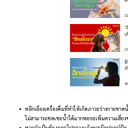
อ
H
22
"
เ
ม
2
ร
ภ
1
หลีกเลี่ยงเครื่องดื่มที่ทำให้เกิดภาวะร่างกายขาดน
ไม่สามารถชดเชยน้ำได้มากพอจะเพิ่มความเสี่ยง
หากจำเป็นต้องออกไปกลางแจ้งควรมีอุปกรณ์ป้องก