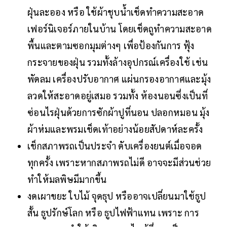
ฝุ่นละออง หรือ ใช้ผ้าชุบน้ำเช็ดทำความสะอาด
เฟอร์นิเจอร์ภายในบ้าน โดยเช็ดถูทำความสะอาด
พื้นและตามซอกมุมต่างๆ เพื่อป้องกันการ ฟุ้ง
กระจายของฝุ่น รวมทั้งล้างอุปกรณ์เครื่องใช้ เช่น
พัดลม เครื่องปรับอากาศ แผ่นกรองอากาศและมุ้ง
ลวดให้สะอาดอยู่เสมอ รวมทั้ง ห้องนอนซึ่งเป็นที่
ซ่อนไรฝุ่นด้วยการซักผ้าปูที่นอน ปลอกหมอน มุ้ง
ผ้าห่มและพรมเช็ดเท้าอย่างน้อยสัปดาห์ละครั้ง
เช็กสภาพรถเป็นประจำ ดับเครื่องยนต์เมื่อจอด
ทุกครั้ง เพราะหากสภาพรถไม่ดี อาจจะมีส่วนช่วย
ทำให้มลพิษมีมากขึ้น
งดเผาขยะ ใบไม้ จุดธุป หรืออาจเปลี่ยนมาใช้ธูป
สั้น ธูปรักษ์โลก หรือ ธูปไฟฟ้าแทน เพราะ การ