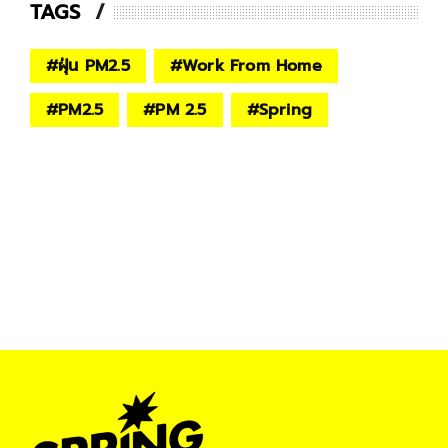
TAGS
#
ฝุ่น PM2.5
#
Work From Home
#
PM2.5
#
PM 2.5
#
Spring