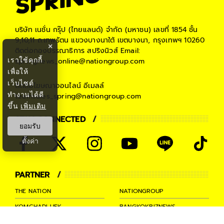
บริษัท เนชั่น กรุ๊ป (ไทยแลนด์) จำกัด (มหาชน)
เลขที่ 1854 ชั้น
9,10,11 ถ.เทพรัตน แขวงบางนาใต้ เขตบางนา, กรุงเทพฯ 10260
×
ติดต่อกองบรรณาธิการ สปริงนิวส์
Email:
เราใช้คุกกี้
springnews_online@nationgroup.com
เพื่อให้
เว็บไซต์
ติดต่อโฆษณาออนไลน์
อีเมลล์
ทำงานได้ดี
teamsales_spring@nationgroup.com
ขึ้น
เพิ่มเติม
STAY CONNECTED
ยอมรับ
ตั้งค่า
PARTNER
THE NATION
NATIONGROUP
KOMCHADLUEK
BANGKOKBIZNEWS
NATIONTV
SPRINGNEWS