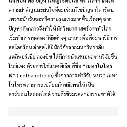
โลกร้อน
คือ ปัญหาใหญ่ระดับโลกที่ทั่วโลกกำลังให้
ความสำคัญ และสนใจที่จะเร่งแก้ไขปัญหาโลกร้อน
เพราะนับวันจะทวีความรุนแรงมากขึ้นเรื่อยๆ จาก
ปัญหาดังกล่าวจึงทำให้นักวิทยาศาสตร์จากทั่วโลก
เริ่มทำการทดลอง วิจัยต่างๆ นานาเพื่อที่จะหาวิธีการ
ลดโลกร้อน ล่าสุดได้มีนักวิจัยจากมหาวิทยาลัย
แคลิฟอร์เนีย ลองบีช ได้มีการนำเสนอผลงานวิจัยชิ้น
โบว์แดง ด้วยการใช้แบคทีเรีย ที่ชื่อ “
เมทาโนโทร
ฟ
” (methanotroph) ซึ่งจากการทำวิจัย พบว่า เมทา
โนโทรฟสามารถเปลี่ยน
ก๊าซมีเทน
ให้เป็น
คาร์บอนไดออกไซด์ รวมถึงชีวมวลตามธรรมชาติได้