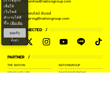
เราใช้คุกกี้
springnews_online@nationgroup.com
เพื่อให้
เว็บไซต์
ติดต่อโฆษณาออนไลน์
อีเมลล์
ทำงานได้ดี
teamsales_spring@nationgroup.com
ขึ้น
เพิ่มเติม
STAY CONNECTED
ยอมรับ
ตั้งค่า
PARTNER
THE NATION
NATIONGROUP
KOMCHADLUEK
BANGKOKBIZNEWS
NATIONTV
SPRINGNEWS
THAINEWSONLINE
TNEWS
THANSETTAKIJ