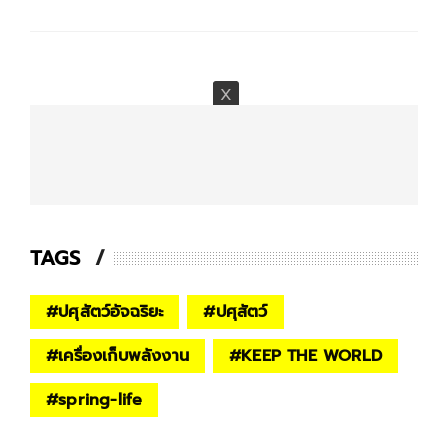
TAGS
#
ปศุสัตว์อัจฉริยะ
#
ปศุสัตว์
#
เครื่องเก็บพลังงาน
#
KEEP THE WORLD
#
spring-life