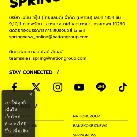
บริษัท เนชั่น กรุ๊ป (ไทยแลนด์) จำกัด (มหาชน)
เลขที่ 1854 ชั้น
9,10,11 ถ.เทพรัตน แขวงบางนาใต้ เขตบางนา, กรุงเทพฯ 10260
ติดต่อกองบรรณาธิการ สปริงนิวส์
Email:
springnews_online@nationgroup.com
ติดต่อโฆษณาออนไลน์
อีเมลล์
teamsales_spring@nationgroup.com
STAY CONNECTED
×
เราใช้คุกกี้
PARTNER
เพื่อให้
THE NATION
NATIONGROUP
เว็บไซต์
ทำงานได้ดี
KOMCHADLUEK
BANGKOKBIZNEWS
ขึ้น
เพิ่มเติม
NATIONTV
SPRINGNEWS