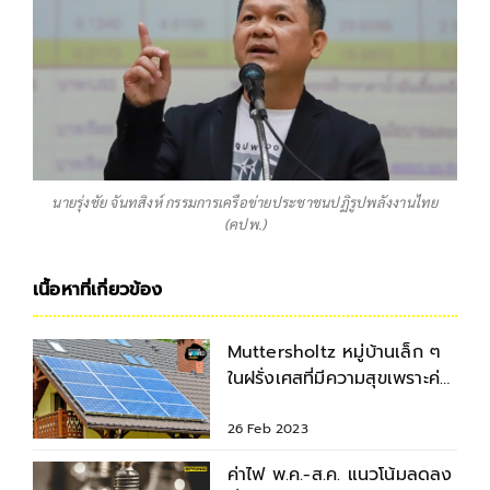
นายรุ่งชัย จันทสิงห์ กรรมการเครือข่ายประชาชนปฏิรูปพลังงานไทย
(คปพ.)
เนื้อหาที่เกี่ยวข้อง
Muttersholtz หมู่บ้านเล็ก ๆ
ในฝรั่งเศสที่มีความสุขเพราะค่า
ไฟถูก
26 Feb 2023
ค่าไฟ พ.ค.-ส.ค. แนวโน้มลดลง