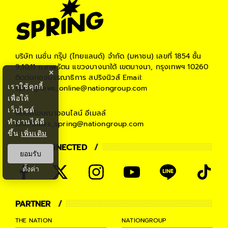
บริษัท เนชั่น กรุ๊ป (ไทยแลนด์) จำกัด (มหาชน)
เลขที่ 1854 ชั้น
9,10,11 ถ.เทพรัตน แขวงบางนาใต้ เขตบางนา, กรุงเทพฯ 10260
×
ติดต่อกองบรรณาธิการ สปริงนิวส์
Email:
เราใช้คุกกี้
springnews_online@nationgroup.com
เพื่อให้
เว็บไซต์
ติดต่อโฆษณาออนไลน์
อีเมลล์
ทำงานได้ดี
teamsales_spring@nationgroup.com
ขึ้น
เพิ่มเติม
STAY CONNECTED
ยอมรับ
ตั้งค่า
PARTNER
THE NATION
NATIONGROUP