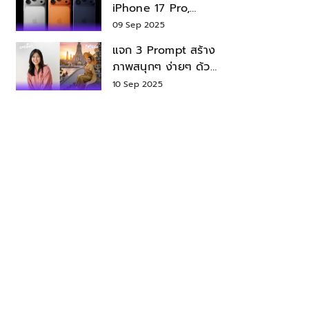
iPhone 17 Pro,
iPhone 17 Air สเปค
09 Sep 2025
ราคา น่าซื้อไหม?
แจก 3 Prompt สร้าง
ภาพสนุกๆ ง่ายๆ ด้วย
Nano Banana ใน
10 Sep 2025
Gemini