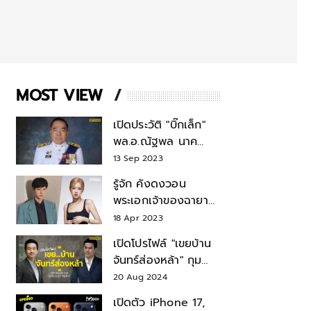
MOST VIEW
เปิดประวัติ "บิ๊กเล็ก"
พล.อ.ณัฐพล นาค
พาณิชย์ จากเลขาฯ
13 Sep 2023
สมช.-เลขาฯ
รู้จัก คังดงวอน
รมว.กลาโหม
พระเอกเจ้าของฉายา
สมบัติแห่งชาติ หลังมี
18 Apr 2023
ข่าว โรเซ่ BLACKPINK
เปิดโปรไฟล์ "เขยบ้าน
จันทร์ส่องหล้า" กุม
บังเหียนธุรกิจตระกูล
20 Aug 2024
"ชินวัตร"
เปิดตัว iPhone 17,