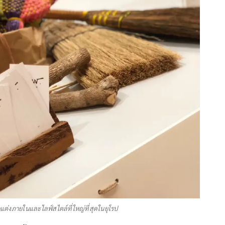
ต่งภายในและไลฟ์สไตล์ที่ใหญ่ที่สุดในยุโรป