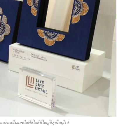
ต่งภายในและไลฟ์สไตล์ที่ใหญ่ที่สุดในยุโรป