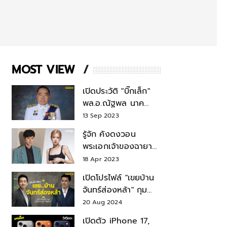
MOST VIEW
เปิดประวัติ "บิ๊กเล็ก"
พล.อ.ณัฐพล นาค
พาณิชย์ จากเลขาฯ
13 Sep 2023
สมช.-เลขาฯ
รู้จัก คังดงวอน
รมว.กลาโหม
พระเอกเจ้าของฉายา
สมบัติแห่งชาติ หลังมี
18 Apr 2023
ข่าว โรเซ่ BLACKPINK
เปิดโปรไฟล์ "เขยบ้าน
จันทร์ส่องหล้า" กุม
บังเหียนธุรกิจตระกูล
20 Aug 2024
"ชินวัตร"
เปิดตัว iPhone 17,