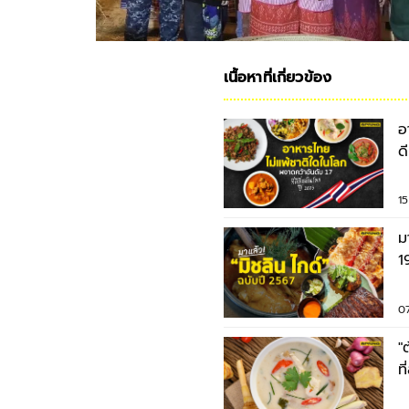
เนื้อหาที่เกี่ยวข้อง
อ
ด
ส
1
ม
1
ง
0
"ต
ท
ป