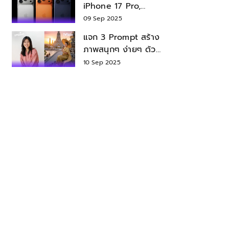
iPhone 17 Pro,
iPhone 17 Air สเปค
09 Sep 2025
ราคา น่าซื้อไหม?
แจก 3 Prompt สร้าง
ภาพสนุกๆ ง่ายๆ ด้วย
Nano Banana ใน
10 Sep 2025
Gemini