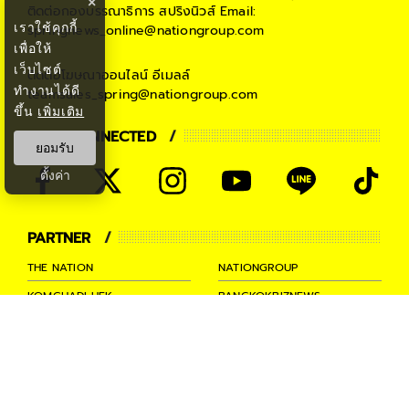
×
ติดต่อกองบรรณาธิการ สปริงนิวส์
Email:
เราใช้คุกกี้
springnews_online@nationgroup.com
เพื่อให้
เว็บไซต์
ติดต่อโฆษณาออนไลน์
อีเมลล์
ทำงานได้ดี
teamsales_spring@nationgroup.com
ขึ้น
เพิ่มเติม
STAY CONNECTED
ยอมรับ
ตั้งค่า
PARTNER
THE NATION
NATIONGROUP
KOMCHADLUEK
BANGKOKBIZNEWS
NATIONTV
SPRINGNEWS
THAINEWSONLINE
TNEWS
THANSETTAKIJ