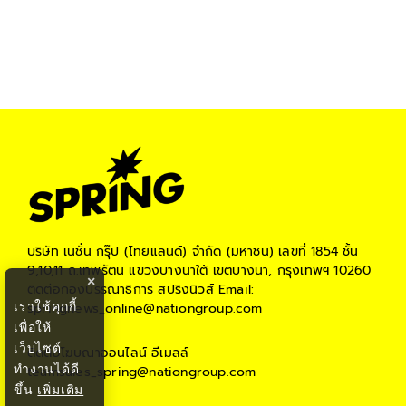
บริษัท เนชั่น กรุ๊ป (ไทยแลนด์) จำกัด (มหาชน)
เลขที่ 1854 ชั้น
9,10,11 ถ.เทพรัตน แขวงบางนาใต้ เขตบางนา, กรุงเทพฯ 10260
×
ติดต่อกองบรรณาธิการ สปริงนิวส์
Email:
เราใช้คุกกี้
springnews_online@nationgroup.com
เพื่อให้
เว็บไซต์
ติดต่อโฆษณาออนไลน์
อีเมลล์
ทำงานได้ดี
teamsales_spring@nationgroup.com
ขึ้น
เพิ่มเติม