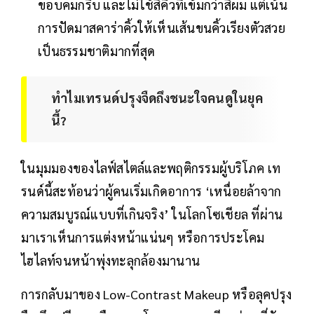
ขอบคมกริบ และไม่ใช้สีคิ้วที่เข้มกว่าสีผม แต่เน้น
การปัดมาสคาร่าคิ้วให้เห็นเส้นขนคิ้วเรียงตัวสวย
เป็นธรรมชาติมากที่สุด
ทำไมเทรนด์ปรุงจืดถึงชนะใจคนดูในยุค
นี้?
ในมุมมองของไลฟ์สไตล์และพฤติกรรมผู้บริโภค เท
รนด์นี้สะท้อนว่าผู้คนเริ่มเกิดอาการ ‘เหนื่อยล้าจาก
ความสมบูรณ์แบบที่เกินจริง’ ในโลกโซเชียล ที่ผ่าน
มาเราเห็นการแต่งหน้าแน่นๆ หรือการประโคม
ไฮไลท์จนหน้าพุ่งทะลุกล้องมานาน
การกลับมาของ Low-Contrast Makeup หรือลุคปรุง