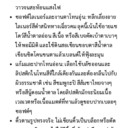
วาวจนสะท้อนแสงไฟ
ซอฟต์ไลเนอร์และงานตาโทนอุ่น: หลีกเลี่ยงอาย
ไลเนอร์สีดำสนิทหางเฉี่ยวคม ลุคนี้เน้นใช้อายแช
โดว์สีน้ำตาลอ่อน สีเนื้อ หรือสีเบจคัดเบ้าตาเบาๆ
ให้พอมีมิติ และใช้ดินสอเขียนขอบตาสีน้ำตาล
เขียนชิดโคนขนตาแล้วเบลนด์ให้ฟุ้งละมุน
แก้มและปากโทนอ่อน: เลือกใช้บลัชออนและ
ลิปสติกในโทนสีที่ใกล้เคียงกันและต้องกลืนไปกับ
ผิวธรรมชาติ เช่น สีชมพูกะปิ สีส้มชาไทยจางๆ
หรือสีนู้ดอมน้ำตาล โดยลิปสติกมักจะนิยมเนื้อ
เวลเวตหรือเนื้อแมตต์ที่ทาแล้วดูขอบปากเบลอๆ
ซอฟต์ๆ
คิ้วตามรูปทรงจริง: ไม่เขียนคิ้วเป็นบล็อกหรือตัด