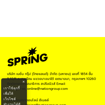
บริษัท เนชั่น กรุ๊ป (ไทยแลนด์) จำกัด (มหาชน)
เลขที่ 1854 ชั้น
9,10,11 ถ.เทพรัตน แขวงบางนาใต้ เขตบางนา, กรุงเทพฯ 10260
×
ติดต่อกองบรรณาธิการ สปริงนิวส์
Email:
เราใช้คุกกี้
springnews_online@nationgroup.com
เพื่อให้
เว็บไซต์
ติดต่อโฆษณาออนไลน์
อีเมลล์
ทำงานได้ดี