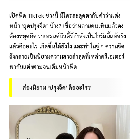
เปิดฟีด TikTok ช่วงนี้ มีใครสะดุดตากับคำว่าแต่ง
หน้า ‘ลุคปรุงจืด’ บ้าง? เชื่อว่าหลายคนเห็นแล้วคง
ต้องหยุดคิด ว่าเทรนด์บิวตี้ที่กำลังเป็นไวรัลนี้แท้จริง
แล้วคืออะไร เกิดขึ้นได้ยังไง และทำไมจู่ ๆ ความจืด
ถึงกลายเป็นนิยามความสวยล่าสุดที่เหล่าครีเอเตอร์
พากันแต่งตามจนเต็มหน้าฟีด
ส่องนิยาม ‘ปรุงจืด’ คืออะไร?