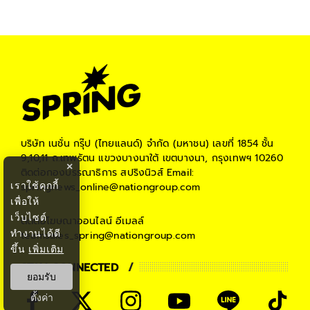
บริษัท เนชั่น กรุ๊ป (ไทยแลนด์) จำกัด (มหาชน)
เลขที่ 1854 ชั้น
9,10,11 ถ.เทพรัตน แขวงบางนาใต้ เขตบางนา, กรุงเทพฯ 10260
×
ติดต่อกองบรรณาธิการ สปริงนิวส์
Email:
เราใช้คุกกี้
springnews_online@nationgroup.com
เพื่อให้
เว็บไซต์
ติดต่อโฆษณาออนไลน์
อีเมลล์
ทำงานได้ดี
teamsales_spring@nationgroup.com
ขึ้น
เพิ่มเติม
STAY CONNECTED
ยอมรับ
ตั้งค่า