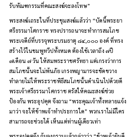
รับทัณฑกรรมที่คณะสงฆ์จะลงโทษ”
พระสงฆ์เถระในที่ประชุมสงฆ์แล้วว่า “บัดนี้พระยา
ศรีธรรมาโศกราช ทรงปรารถนาจะทำการสมโภช
พระเจดีย์ที่บรรจุพระบรมธาตุ ๘๔,๐๐๐ องค์ ที่ทรง
สร้างไว้ในชมพูทวีปทั้งหมด ต้องใช้เวลาถึง ๗ปี
๗เดือน ๗ วัน ให้สมพระราชศรัทธา แต่เกรงว่าการ
สมโภชนั้นจะไม่พ้นภัย เกรงพญามารจะขัดขวาง
ทำลายไม่ให้พระราชพิธีสมโภชนั้นดำเนินไปด้วยดี
พระเจ้าศรีธรรมาโศกราช ตรัสให้คณะสงฆ์ช่วย
ป้องกัน พระอุปคุต จึงถาม “พระคุณเจ้าทั้งหลายแจ้ง
มาว่า จะให้ข้าพเจ้าทำประการใด” พวกเราไม่มีใคร
สามารถจะช่วยได้ เห็นแต่ท่านผู้เดียวเท่า
พระอุปคุตจึง ก้มลงกราบแล้วกล่าวว่า “ข้าพเจ้ายินดี