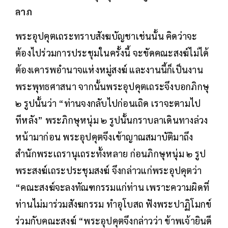
พระอุปคุตเถระทราบสังฆบัญชาเช่นนั้น คิดว่าจะ
ต้องไปร่วมการประชุมในครั้งนี้ จะขัดคณะสงฆ์ไม่ได้
ต้องเคารพอำนาจแห่งหมู่สงฆ์ และงานนี้ก็เป็นงาน
พระพุทธศาสนา จากนั้นพระอุปคุตเถระจึงบอกภิกษุ
๒ รูปนั้นว่า “ท่านจงกลับไปก่อนเถิด เราจะตามไป
ทีหลัง” พระภิกษุหนุ่ม ๒ รูปนั้นกราบลาเดินทางล่วง
หน้ามาก่อน พระอุปคุตจึงเข้าญาณสมาบัติมาถึง
สำนักพระเถรานุเถระทั้งหลาย ก่อนภิกษุหนุ่ม ๒ รูป
พระสงฆ์เถระประชุมสงฆ์ จึงกล่าวแก่พระอุปคุตว่า
“คณะสงฆ์จะลงทัณฑกรรมแก่ท่าน เพราะความผิดที่
ท่านไม่มาร่วมสังฆกรรม ทำอุโบสถ ฟังพระปาฏิโมกข์
ร่วมกับคณะสงฆ์ “พระอุปคุตจึงกล่าวว่า ข้าพเจ้ายินดี