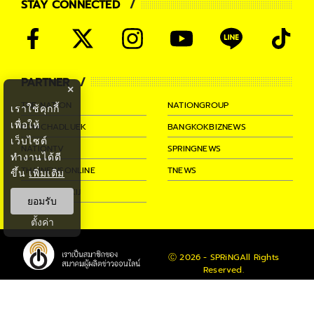
STAY CONNECTED
PARTNER
×
THE NATION
NATIONGROUP
เราใช้คุกกี้
เพื่อให้
KOMCHADLUEK
BANGKOKBIZNEWS
เว็บไซต์
NATIONTV
SPRINGNEWS
ทำงานได้ดี
THAINEWSONLINE
TNEWS
ขึ้น
เพิ่มเติม
THANSETTAKIJ
ยอมรับ
ตั้งค่า
Ⓒ 2026 -
SPRiNG
All Rights
Reserved.