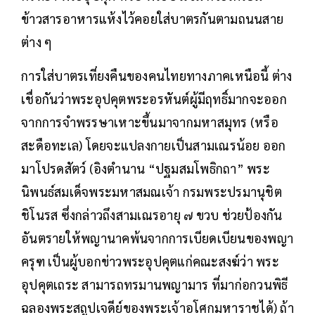
ข้าวสารอาหารแห้งไว้คอยใส่บาตรกันตามถนนสาย
ต่าง ๆ
การใส่บาตรเที่ยงคืนของคนไทยทางภาคเหนือนี้ ต่าง
เชื่อกันว่าพระอุปคุตพระอรหันต์ผู้มีฤทธิ์มากจะออก
จากการจำพรรษาเหาะขึ้นมาจากมหาสมุทร (หรือ
สะดือทะเล) โดยจะแปลงกายเป็นสามเณรน้อย ออก
มาโปรดสัตว์ (อิงตำนาน “ปฐมสมโพธิกถา” พระ
นิพนธ์สมเด็จพระมหาสมณเจ้า กรมพระปรมานุชิต
ชิโนรส ซึ่งกล่าวถึงสามเณรอายุ ๗ ขวบ ช่วยป้องกัน
อันตรายให้พญานาคพ้นจากการเบียดเบียนของพญา
ครุฑ เป็นผู้บอกข่าวพระอุปคุตแก่คณะสงฆ์ว่า พระ
อุปคุตเถระ สามารถทรมานพญามาร ที่มาก่อกวนพิธี
ฉลองพระสถูปเจดีย์ของพระเจ้าอโศกมหาราชได้) ถ้า