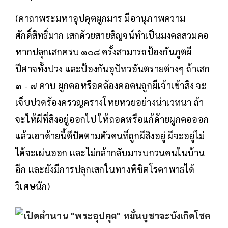
(คาถาพระมหาอุปคุตผูกมาร มีอานุภาพความ
ศักดิ์สิทธิ์มาก เสกด้วยสายสิญจน์ทำเป็นมงคลสวมคอ
หากปลุกเสกครบ ๑๐๘ ครั้งสามารถป้องกันภูตผี
ปีศาจทั้งปวง และป้องกันอุปัทวอันตรายต่างๆ ถ้าเสก
๓ - ๗ คาบ ผูกคอหรือคล้องคอคนถูกผีเจ้าเข้าสิง จะ
เจ็บปวดร้องครวญครางโหยหวยอย่างน่าเวทนา ถ้า
จะให้ผีที่สิงอยู่ออกไป ให้ถอดหรือแก้ด้ายผูกคอออก
แล้วเอาด้ายนี้ตีปัดตามตัวคนที่ถูกผีสิงอยู่ ผีจะอยู่ไม่
ได้จะเผ่นออก และไม่กล้ากลับมารบกวนคนในบ้าน
อีก และยังมีการปลุกเสกในทางพิชิตโรคาพาธได้
วิเศษนัก)