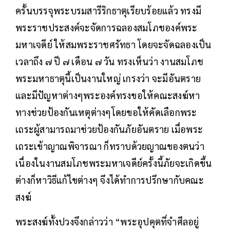
ครั้นบรรจุพระบรมสารีริกธาตุเรียบร้อยแล้ว ทรงมี
พระราชประสงค์จะจัดการฉลองสมโภชองค์พระ
มหาเจดีย์ ให้สมพระราชศรัทธา โดยจะจัดฉลองเป็น
เวลาถึง ๗ ปี ๗ เดือน ๗ วัน ทรงเห็นว่า งานสมโภช
พระมหาธาตุนี้เป็นงานใหญ่ เกรงว่า จะมีอันตราย
และมีปัญหาต่างๆพระองค์ทรงขอให้คณะสงฆ์หา
ทางช่วยป้องกันเหตุต่างๆโดยขอให้คัดเลือกพระ
เถระผู้สามารถมาช่วยป้องกันภัยอันตราย เมื่อพระ
เถระเข้าญาณพิจารณา ก็ทราบด้วยญาณของตนว่า
เนื่องในงานสมโภชพระมหาเจดีย์ครั้งนี้ภัยจะเกิดขึ้น
ต่างก็หาวิธีแก้ไขต่างๆ จึงได้ทำการปรึกษากับคณะ
สงฆ์
พระสงฆ์ทั้งปวงจึงกล่าวว่า “พระอุปคุตที่จำศีลอยู่