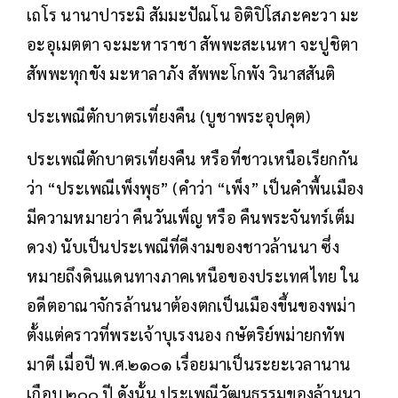
เถโร นานาปาระมิ สัมมะปัณโน อิติปิโสภะคะวา มะ
อะอุเมตตา จะมะหาราชา สัพพะสะเนหา จะปูชิตา
สัพพะทุกขัง มะหาลาภัง สัพพะโกพัง วินาสสันติ
ประเพณีตักบาตรเที่ยงคืน (บูชาพระอุปคุต)
ประเพณีตักบาตรเที่ยงคืน หรือที่ชาวเหนือเรียกกัน
ว่า “ประเพณีเพ็งพุธ” (คำว่า “เพ็ง” เป็นคำพื้นเมือง
มีความหมายว่า คืนวันเพ็ญ หรือ คืนพระจันทร์เต็ม
ดวง) นับเป็นประเพณีที่ดีงามของชาวล้านนา ซึ่ง
หมายถึงดินแดนทางภาคเหนือของประเทศไทย ใน
อดีตอาณาจักรล้านนาต้องตกเป็นเมืองขึ้นของพม่า
ตั้งแต่คราวที่พระเจ้าบุเรงนอง กษัตริย์พม่ายกทัพ
มาตี เมื่อปี พ.ศ.๒๑๐๑ เรื่อยมาเป็นระยะเวลานาน
เกือบ ๒๐๐ ปี ดังนั้น ประเพณีวัฒนธรรมของล้านนา