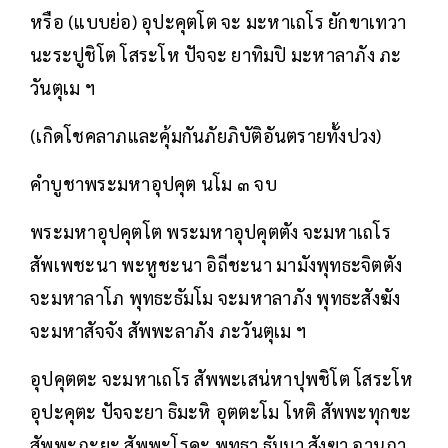
หรือ (แบบย่อ) อุปะคุตโต จะ มะหาเถโร ยักขาเทวา
นะระปูชิโต โสระโห ปัจจะ ยาทิมปิ มะหาลาภัง ภะ
วันตุเม ฯ
(เกิดโชคลาภและคุ้มกันภัยภิบัติอันตรายทั้งปวง)
คำบูชาพระมหาอุปคุต นโม ๓ จบ
พระมหาอุปคุตโต พระมหาอุปคุตตัง จะมหาเถโร
สัพเพชะนา พะหูชะนา อิถีชะนา มามังพุทธะจิตตัง
จะมหาลาโภ พุทธะธัมโม จะมหาลาภัง พุทธะสังฆัง
จะมหาสัจจัง สัพพะลาภัง ภะวันตุเม ฯ
อุปคุตตะ จะมหาเถโร สัพพะเสน่หาปุพชิโต โสระโห
อุปะคุตะ ปัจจะยา ธิมะหิ อุตตะโม โหติ สัพพะทุกขะ
สัพพะภะยะ สัพพะโรคะ พุทธา ธัมมา สังฆา อานุภา