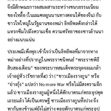
จึงมีลักษณะการผสมผสานระหว่างขนบธรรมเนียม
ของไทลื้อ (ในมณฑลยูนนานทางตอนใต้ของจีน) กับ
ชาวไทใหญ่ในรัฐฉานของพม่า อิทธิพลดังกล่าวได้
แทรกซึมไปถึงความเชื่อ ความศรัทธาของชาวล้านนา
อย่างแนบแน่น
ประเพณีเพ็งพุธ เข้าใจว่าเป็นอิทธิพลที่มาจากทาง
พม่าอย่างที่ปรากฏในพระราชนิพนธ์ “พระราชพิธี
สิบสองเดือน” ของพระบาทสมเด็จพระจุลจอมเกล้า
เจ้าอยู่หัว (รัชกาลที่๕) ว่า (“ชาวเมืองรางกูน” หรือ
“ย่างกุ้ง” แปลว่า No more War หรือไม่มีสงครามอีก
แล้ว) ชาวเมืองรางกูนผู้หนึ่งได้ตักบาตรแก่พระอุปคุต
เถระแล้ว ได้เป็นเศรษฐี ชาวเมืองรางกูนทั้งปวง จึง
พากันหุงข้าวแต่ยังไม่สว่าง คอยตักบาตรแก่พระอุป