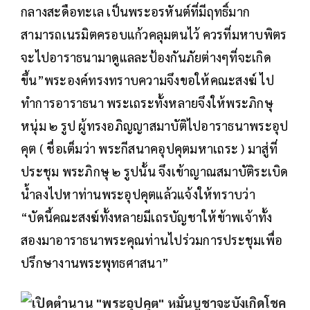
กลางสะดือทะเล เป็นพระอรหันต์ที่มีฤทธิ์มาก
สามารถเนรมิตครอบแก้วคลุมตนไว้ ควรที่มหาบพิตร
จะไปอาราธนามาดูแลละป้องกันภัยต่างๆที่จะเกิด
ขึ้น”พระองค์ทรงทราบความจึงขอให้คณะสงฆ์ ไป
ทำการอาราธนา พระเถระทั้งหลายจึงให้พระภิกษุ
หนุ่ม ๒ รูป ผู้ทรงอภิญญาสมาบัติไปอาราธนาพระอุป
คุต ( ชื่อเต็มว่า พระกีสนาคอุปคุตมหาเถระ ) มาสู่ที่
ประชุม พระภิกษุ ๒ รูปนั้น จึงเข้าญาณสมาบัติระเบิด
น้ำลงไปหาท่านพระอุปคุตแล้วแจ้งให้ทราบว่า
“บัดนี้คณะสงฆ์ทั้งหลายมีเถรบัญชาให้ข้าพเจ้าทั้ง
สองมาอาราธนาพระคุณท่านไปร่วมการประชุมเพื่อ
ปรึกษางานพระพุทธศาสนา”