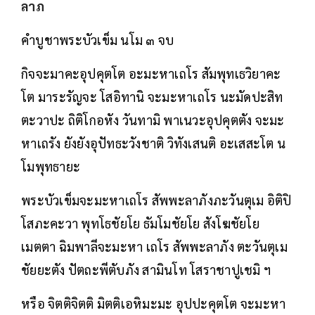
คำบูชาพระบัวเข็ม นโม ๓ จบ
กิจจะมาคะอุปคุตโต อะมะหาเถโร สัมพุทเธวิยาคะ
โต มาระรัญจะ โสอิทานิ จะมะหาเถโร นะมัดปะสิท
ตะวาปะ ถิติโกอหัง วันทามิ พาเนวะอุปคุตตัง จะมะ
หาเถรัง ยังยังอุปัทธะวังชาติ วิทังเสนติ อะเสสะโต น
โมพุทธายะ
พระบัวเข็มจะมะหาเถโร สัพพะลาภังภะวันตุเม อิติปิ
โสภะคะวา พุทโธชัยโย ธัมโมชัยโย สังโฆชัยโย
เมตตา ฉิมพาลีจะมะหา เถโร สัพพะลาภัง ตะวันตุเม
ชัยยะตัง ปัตถะพีตับภัง สามินโท โสราชาปูเชมิ ฯ
หรือ จิตติจิตติ มิตติเอหิมะมะ อุปปะคุตโต จะมะหา