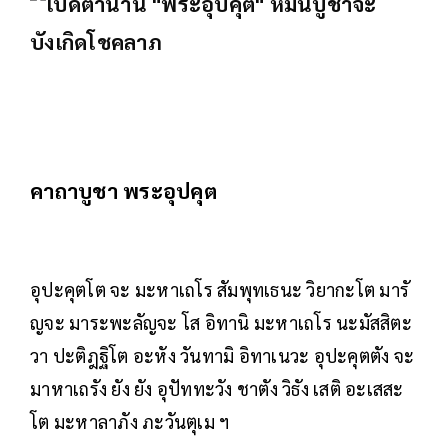
คาถาบูชา พระอุปคุต
อุปะคุตโต จะ มะหาเถโร สัมพุทเธนะ วิยากะโต มารั
ญจะ มาระพะลัญจะ โส อิทานิ มะหาเถโร นะมัสสิตะ
วา ปะติฎฐิโต อะหัง วันทามิ อิทาเนวะ อุปะคุตตัง จะ
มาหาเถรัง ยัง ยัง อุปัททะวัง ชาตัง วิธัง เสติ อะเสสะ
โต มะหาลาภัง ภะวันตุเม ฯ