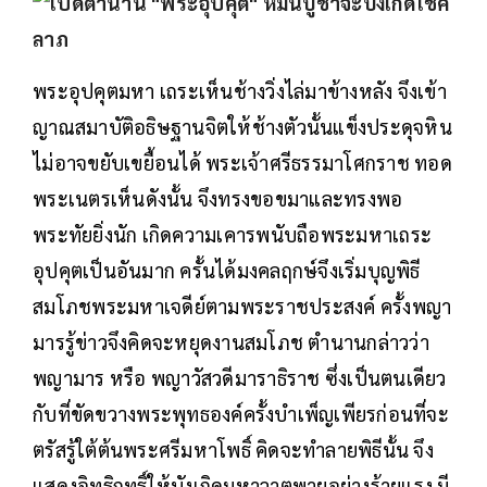
พระอุปคุตมหา เถระเห็นช้างวิ่งไล่มาข้างหลัง จึงเข้า
ญาณสมาบัติอธิษฐานจิตให้ช้างตัวนั้นแข็งประดุจหิน
ไม่อาจขยับเขยื้อนได้ พระเจ้าศรีธรรมาโศกราช ทอด
พระเนตรเห็นดังนั้น จึงทรงขอขมาและทรงพอ
พระทัยยิ่งนัก เกิดความเคารพนับถือพระมหาเถระ
อุปคุตเป็นอันมาก ครั้นได้มงคลฤกษ์จึงเริ่มบุญพิธี
สมโภชพระมหาเจดีย์ตามพระราชประสงค์ ครั้งพญา
มารรู้ข่าวจึงคิดจะหยุดงานสมโภช ตำนานกล่าวว่า
พญามาร หรือ พญาวัสวดีมาราธิราช ซึ่งเป็นตนเดียว
กับที่ขัดขวางพระพุทธองค์ครั้งบำเพ็ญเพียรก่อนที่จะ
ตรัสรู้ใต้ต้นพระศรีมหาโพธิ์ คิดจะทำลายพิธีนั้น จึง
แสดงอิทธิฤทธิ์ให้บังเกิดมหาวาตพายุอย่างร้ายแรง มี