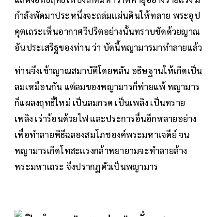
กำลังพัดมาประหนึ่งจะถล่มแผ่นดินให้ทลาย พระอุป
คุตเถระเห็นอากาศวิปริตอย่างนั้นทราบชัดด้วยญาณ
อันประเสริฐของท่าน ว่า บัดนี้พญามารมาทำลายแล้ว
ท่านจึงเข้าญาณสมาบัติโดยพลัน อธิษฐานให้เกิดเป็น
ลมเหมือนกัน แต่ลมของพญามารก็พ่ายแพ้ พญามาร
ก็แผลงฤทธิ์ใหม่ เป็นลมกรด เป็นเพลิง เป็นทราย
เพลิง เร่าร้อนด้วยไฟ และประการอื่นอีกหลายอย่าง
เพื่อทำลายพิธีฉลองสมโภชองค์พระมหาเจดีย์ จน
พญามารเกิดโทสะแรงกล้าพยายามจะทำลายล้าง
พระมหาเถระ จึงปรากฏตัวเป็นพญามาร