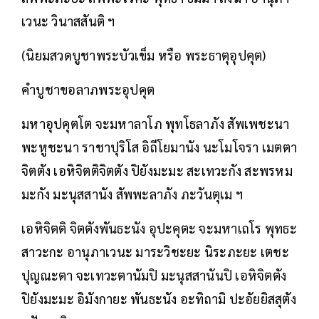
เวนะ วินาสสันติ ฯ
(นิยมสวดบูชาพระบัวเข็ม หรือ พระธาตุอุปคุต)
คำบูชาขอลาภพระอุปคุต
มหาอุปคุตโต จะมหาลาโภ พุทโธลาภัง สัพเพชะนา
พะหูชะนา ราชาปุริโส อิถีโยมานัง นะโมโจรา เมตตา
จิตตัง เอหิจิตติจิตตัง ปิยังมะมะ สะเทวะกัง สะพรหม
มะกัง มะนุสสานัง สัพพะลาภัง ภะวันตุเม ฯ
เอหิจิตติ จิตตังพันธะนัง อุปะคุตะ จะมหาเถโร พุทธะ
สาวะกะ อานุภาเวนะ มาระวิชะยะ นิระภะยะ เตชะ
ปุญณะตา จะเทวะตานัมปิ มะนุสสานันปิ เอหิจิตตัง
ปิยังมะมะ อิมังกายะ พันธะนัง อะทิถามิ ปะอัยยิสสุตัง