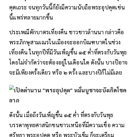
คุตเถระ จนทุกวันนี้ก็ยังมีความนับถือพระอุปคุตเช่น
นี้แพร่หลายมากขึ้น
ประเพณีตักบาตรเที่ยงคืน ชาวชาวล้านนา กล่าวคือ
พระภิกษุสามเณรในเมืองจะออกบิณฑบาตในช่วง
เที่ยงคืน ในทุกปีที่มีวันเพ็ญขึ้น ๑๕ ค่ำที่ตรงกับวันพุธ
โดยไม่จำกัดว่าจะต้องอยู่ในเดือนใด ดังนั้น บางปีอาจ
จะมีเพียงครั้งเดียว หรือ ๒ ครั้ง และบางปีก็ไม่มีเลย
ดังนั้น เมื่อถึงวันเพ็ญขึ้น ๑๕ ค่ำ ที่ตรงกับวันพุธ
บรรดาพุทธศาสนิกชนชาวเหนือที่มีความเชื่อ ความ
ศรัทธา พระอุปคุต หรือ พระบัวเข็ม ก็จะเตรียม