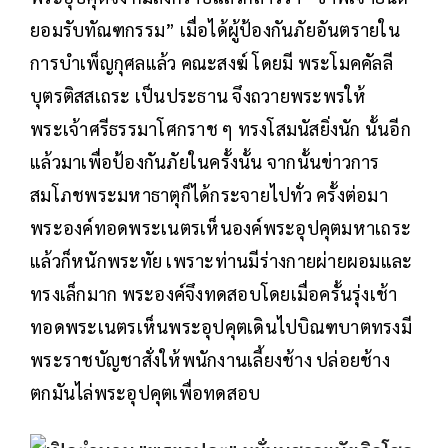
ยอมรับทัณฑกรรม” เมื่อได้ผู้ป้องกันภัยอันตรายใน
การบำเพ็ญกุศลแล้ว คณะสงฆ์ โดยมี พระโมคคัลลี
บุตรติสสเถระ เป็นประธาน จึงถวายพระพรให้
พระเจ้าศรีธรรมาโศกราช ๆ ทรงโสมนัสยิ่งนัก นั้นอีก
แล้วมาเพื่อป้องกันภัยในครั้งนั้น จากนั้นข่าวการ
สมโภชพระมหาธาตุก็ได้กระจายไปทั่ว ครั้งต่อมา
พระองค์ทอดพระเนตรเห็นองค์พระอุปคุตมหาเถระ
แล้วก็หนักพระทัย เพราะท่านมีร่างกายผ่ายผอมและ
ทรงเล็กมาก พระองค์จึงทดสอบโดยเมื่อครั้นรุ่งเช้า
ทอดพระเนตรเห็นพระอุปคุตเดินไปบิณฑบาตทรงมี
พระราชบัญชาสั่งให้พนักงานเลี้ยงช้าง ปล่อยช้าง
ตกมันไล่พระอุปคุตเพื่อทดสอบ