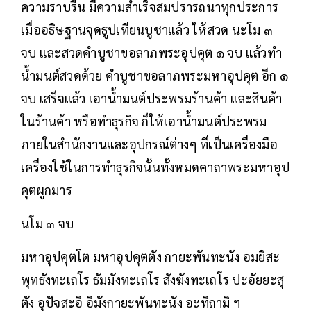
ความราบรื่น มีความสำเร็จสมปรารถนาทุกประการ
เมื่ออธิษฐานจุดธูปเทียนบูชาแล้ว ให้สวด นะโม ๓
จบ และสวดคำบูชาขอลาภพระอุปคุต ๑ จบ แล้วทำ
น้ำมนต์สวดด้วย คำบูชาขอลาภพระมหาอุปคุต อีก ๑
จบ เสร็จแล้ว เอาน้ำมนต์ประพรมร้านค้า และสินค้า
ในร้านค้า หรือทำธุรกิจ ก็ให้เอาน้ำมนต์ประพรม
ภายในสำนักงานและอุปกรณ์ต่างๆ ที่เป็นเครื่องมือ
เครื่องใช้ในการทำธุรกิจนั้นทั้งหมดคาถาพระมหาอุป
คุตผูกมาร
นโม ๓ จบ
มหาอุปคุตโต มหาอุปคุตตัง กายะพันทะนัง อมยิสะ
พุทธังทะเถโร ธัมมังทะเถโร สังฆังทะเถโร ปะอัยยะสุ
ตัง อุปัจสะอิ อิมังกายะพันทะนัง อะทิถามิ ฯ