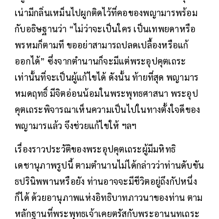
เน่ามีกลิ่นเหม็นไปผูกติดไว้ที่คอของพญามารพร้อม
กับอธิษฐานว่า “ไม่ว่าจะเป็นใคร เป็นเทพยดาหรือ
พรหมก็ตามที ขออย่าสามารถปลดเปลื้องหรือแก้
ออกได้” ซึ่งจากตำนานก็จะมีแต่พระอุปคุตเถระ
เท่านั้นที่จะเป็นผู้แก้ไขได้ ดังนั้น ท้ายที่สุด พญามาร
หมดฤทธิ์ มีจิตอ่อนน้อมในพระพุทธศาสนา พระอุป
คุตเถระพิจารณาเห็นความเป็นไปในทางตั้งใจดีของ
พญามารแล้ว จึงช่วยแก้ไขให้ ฯลฯ
เรื่องราวประวัติของพระอุปคุตเถระผู้มีมหิทธิ
เดชานุภาพรูปนี้ ตามตำนานไม่ได้กล่าวว่าท่านดับขัน
ธปรินิพพานหรือยัง ท่านอาจจะมีชีวิตอยู่ถึงกัปหนึ่ง
ก็ได้ ด้วยอานุภาพแห่งอิทธิบาทภาวนาของท่าน ตาม
หลักฐานที่พระพุทธเจ้าเคยตรัสกับพระอานนทเถระ