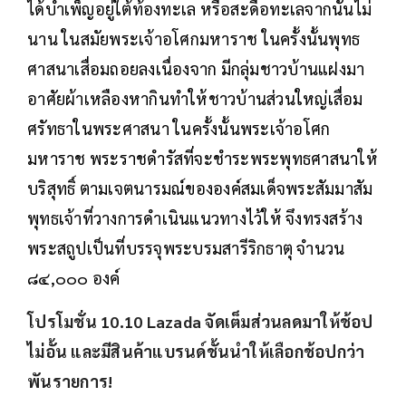
ได้บำเพ็ญอยู่ใต้ท้องทะเล หรือสะดือทะเลจากนั้นไม่
นาน ในสมัยพระเจ้าอโศกมหาราช ในครั้งนั้นพุทธ
ศาสนาเสื่อมถอยลงเนื่องจาก มีกลุ่มชาวบ้านแฝงมา
อาศัยผ้าเหลืองหากินทำให้ชาวบ้านส่วนใหญ่เสื่อม
ศรัทธาในพระศาสนา ในครั้งนั้นพระเจ้าอโศก
มหาราช พระราชดำรัสที่จะชำระพระพุทธศาสนาให้
บริสุทธิ์ ตามเจตนารมณ์ขององค์สมเด็จพระสัมมาสัม
พุทธเจ้าที่วางการดำเนินแนวทางไว้ให้ จึงทรงสร้าง
พระสถูปเป็นที่บรรจุพระบรมสารีริกธาตุ จำนวน
๘๔,๐๐๐ องค์
โปรโมชั่น 10.10 Lazada จัดเต็มส่วนลดมาให้ช้อป
ไม่อั้น และมีสินค้าแบรนด์ชั้นนำให้เลือกช้อปกว่า
พันรายการ!