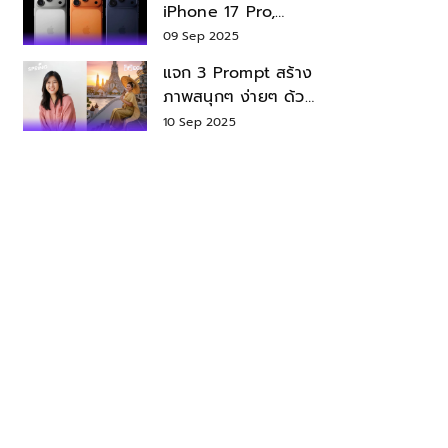
iPhone 17 Pro,
iPhone 17 Air สเปค
09 Sep 2025
ราคา น่าซื้อไหม?
แจก 3 Prompt สร้าง
ภาพสนุกๆ ง่ายๆ ด้วย
Nano Banana ใน
10 Sep 2025
Gemini