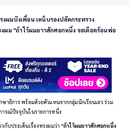
รงผมบังเพื่อน เหน็บรองปลัดกระทรวง
งทรงผม "ถ้าไว้ผมยาวสักศอกหนึ่ง จะเดือดร้อนพ่อ
ษาธิการ พร้อมด้วยตัวแทนจากกลุ่มนักเรียนเลว ร่วม
ุการณ์ปัจจุบันในรายการหนึ่ง
่ยวกับประเด็นเรื่องทรงผมว่า
"ถ้าไว้ผมยาวสักศอกหนึ่ง