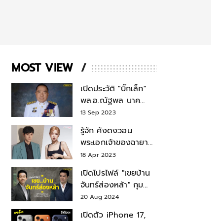
MOST VIEW
เปิดประวัติ "บิ๊กเล็ก"
พล.อ.ณัฐพล นาค
พาณิชย์ จากเลขาฯ
13 Sep 2023
สมช.-เลขาฯ
รู้จัก คังดงวอน
รมว.กลาโหม
พระเอกเจ้าของฉายา
สมบัติแห่งชาติ หลังมี
18 Apr 2023
ข่าว โรเซ่ BLACKPINK
เปิดโปรไฟล์ "เขยบ้าน
จันทร์ส่องหล้า" กุม
บังเหียนธุรกิจตระกูล
20 Aug 2024
"ชินวัตร"
เปิดตัว iPhone 17,