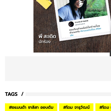
TAGS
#
อแมนด้า ชาลิสา ออบดัม
#
โดม จารุวัฒน์
#
โดม 