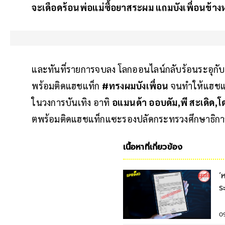
จะเดือดร้อนพ่อแม่ซื้อยาสระผม แถมบังเพื่อนข้างห
และทันที่รายการจบลง โลกออนไลน์กลับร้อนระอุกับ
พร้อมติดแฮชแท็ก
#ทรงผมบังเพื่อน
จนทำให้แฮชแท็
ในวงการบันเทิง อาทิ
อแมนด้า ออบดัม,พี สะเดิด,โ
ตพร้อมติดแฮชแท็กแซะรองปลัดกระทรวงศึกษาธิการได
เนื้อหาที่เกี่ยวข้อง
‘
ร
อ
0