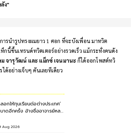
ลัง"
การนำรูปทรงผมยาว 1 ศอก ที่จะบังเพื่อน มาทวิต
กนี้ขึ้นเทรนด์ทวิตเตอร์อย่างรวดเร็ว แม้กระทั่งคนดัง
ดม จารุวัฒน์ และ แม็กซ์ เจนมานะ
ก็ได้ออกโพสต์ทวิ
้อย่างเจ็บๆ คันเลยทีเดียว
หลอกให้ทุนเรียนต่อต่างประเทศ’
ะบาดอีกครั้ง อ้างชื่ออาจารย์หล
กนศ.โอนเงิน-แบล็กเมล
9 Aug 2026