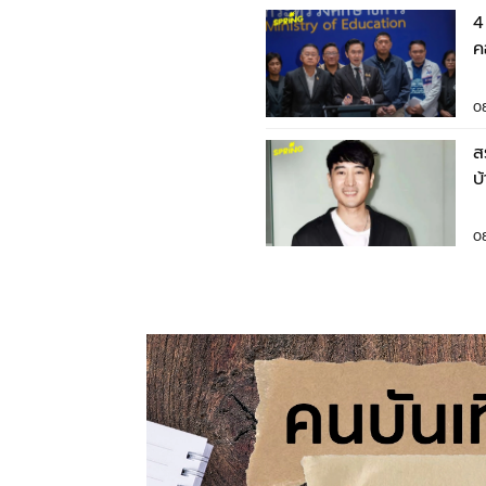
4
ค
ค
0
ส
บ
0