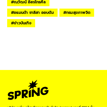
#
ณวัฒน์ อิสรไกรศีล
#
อแมนด้า ชาลิสา ออบดัม
#
กรมสุขภาพจิต
#
ข่าวบันเทิง