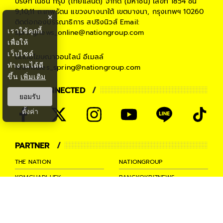
บริษัท เนชั่น กรุ๊ป (ไทยแลนด์) จำกัด (มหาชน)
เลขที่ 1854 ชั้น
9,10,11 ถ.เทพรัตน แขวงบางนาใต้ เขตบางนา, กรุงเทพฯ 10260
×
ติดต่อกองบรรณาธิการ สปริงนิวส์
Email:
เราใช้คุกกี้
springnews_online@nationgroup.com
เพื่อให้
เว็บไซต์
ติดต่อโฆษณาออนไลน์
อีเมลล์
ทำงานได้ดี
teamsales_spring@nationgroup.com
ขึ้น
เพิ่มเติม
STAY CONNECTED
ยอมรับ
ตั้งค่า
PARTNER
THE NATION
NATIONGROUP
KOMCHADLUEK
BANGKOKBIZNEWS
NATIONTV
SPRINGNEWS
THAINEWSONLINE
TNEWS