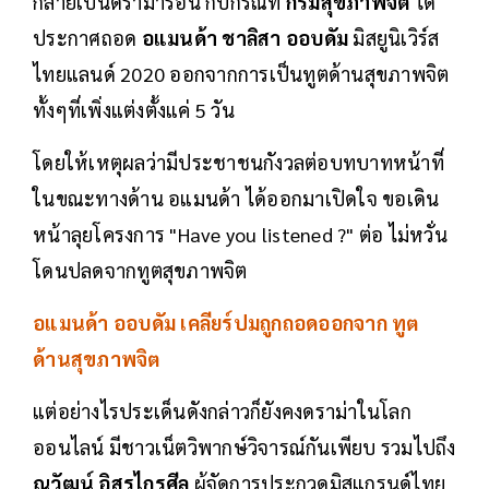
กลายเป็นดราม่าร้อน กับกรณีที่
กรมสุขภาพจิต
ได้
ประกาศถอด
อแมนด้า ชาลิสา ออบดัม
มิสยูนิเวิร์ส
ไทยแลนด์ 2020 ออกจากการเป็นทูตด้านสุขภาพจิต
ทั้งๆที่เพิ่งแต่งตั้งแค่ 5 วัน
โดยให้เหตุผลว่ามีประชาชนกังวลต่อบทบาทหน้าที่
ในขณะทางด้าน อแมนด้า ได้ออกมาเปิดใจ ขอเดิน
หน้าลุยโครงการ "Have you listened ?" ต่อ ไม่หวั่น
โดนปลดจากทูตสุขภาพจิต
อแมนด้า ออบดัม เคลียร์ปมถูกถอดออกจาก ทูต
ด้านสุขภาพจิต
แต่อย่างไรประเด็นดังกล่าวก็ยังคงดราม่าในโลก
ออนไลน์ มีชาวเน็ตวิพากษ์วิจารณ์กันเพียบ รวมไปถึง
ณวัฒน์ อิสรไกรศีล
ผู้จัดการประกวดมิสแกรนด์ไทย