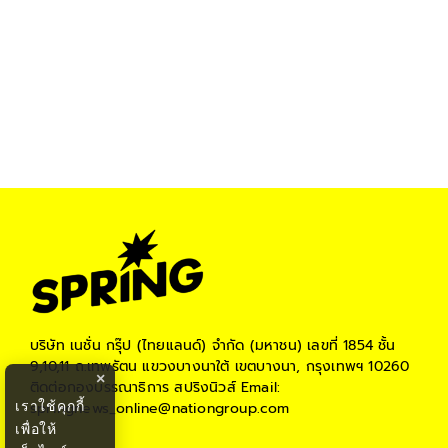
บริษัท เนชั่น กรุ๊ป (ไทยแลนด์) จำกัด (มหาชน)
เลขที่ 1854 ชั้น
9,10,11 ถ.เทพรัตน แขวงบางนาใต้ เขตบางนา, กรุงเทพฯ 10260
×
ติดต่อกองบรรณาธิการ สปริงนิวส์
Email:
เราใช้คุกกี้
springnews_online@nationgroup.com
เพื่อให้