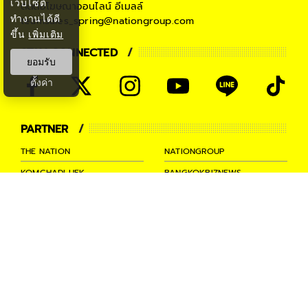
เว็บไซต์
ติดต่อโฆษณาออนไลน์
อีเมลล์
ทำงานได้ดี
teamsales_spring@nationgroup.com
ขึ้น
เพิ่มเติม
STAY CONNECTED
ยอมรับ
ตั้งค่า
PARTNER
THE NATION
NATIONGROUP
KOMCHADLUEK
BANGKOKBIZNEWS
NATIONTV
SPRINGNEWS
THAINEWSONLINE
TNEWS
THANSETTAKIJ
Ⓒ 2026 -
SPRiNG
All Rights